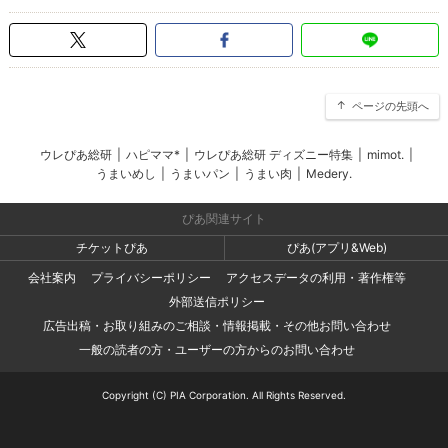
ページの先頭へ
ウレぴあ総研
|
ハピママ*
|
ウレぴあ総研 ディズニー特集
|
mimot.
|
うまいめし
|
うまいパン
|
うまい肉
|
Medery.
ぴあ関連サイト
チケットぴあ
ぴあ(アプリ&Web)
会社案内
プライバシーポリシー
アクセスデータの利用・著作権等
外部送信ポリシー
広告出稿・お取り組みのご相談・情報掲載・その他お問い合わせ
一般の読者の方・ユーザーの方からのお問い合わせ
Copyright (C) PIA Corporation. All Rights Reserved.