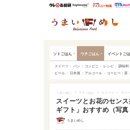
ウレぴあ総研
ハピママ*
ウレぴあ
うま
ソトごはん
ウチごはん
イベントご
スイーツ
パン
コンビニ
レシピ
調味料
ビール
日本酒
アルコール
コーヒー・茶
>
>
>
うまいめし
ウチごはん
スイーツ
スイー
スイーツとお花のセンス抜
ギフト」おすすめ（写真 3
うまいめし