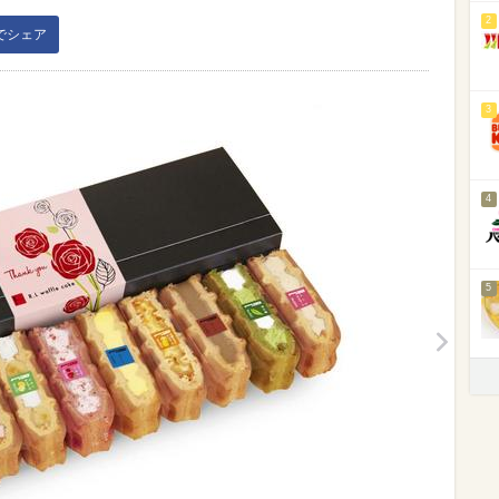
2
kでシェア
3
4
5