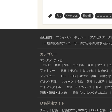
>
R.L
ワッフル
母の日
コロコロワ
会社案内
プライバシーポリシー
アクセスデータ
一般の読者の方・ユーザーの方からのお問い合わ
カテゴリー
エンタメ･テレビ
テレビ
音楽
V系
アイドル
映画
アニメ
2
ファミリー
家庭
子ども
おしゃれ
おでかけ・
ディズニー
TDL
TDS
裏ワザ・攻略
混雑予想
グルメ･料理
スイーツ
食品
飲料
お菓子
お
ライフスタイル
生活・ライフハック
お金
おで
特集
・
連載
・
まとめ
特集『おいしいウチごはん』
ぴあ関連サイト
チケットぴあ
ぴあ(アプリ&Web)
BOOKぴあ