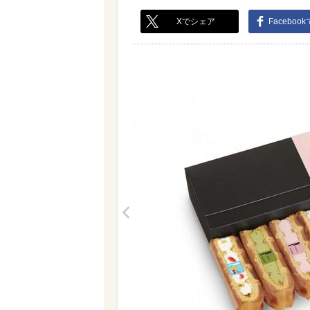
Xでシェア
Faceboo
<