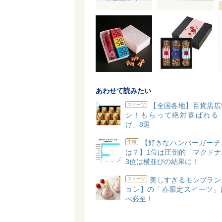
あわせて読みたい
【全国各地】百貨店広
スイーツ
シ！もらって絶対喜ばれる
げ」8選
【好きなハンバーガーチ
牛肉
は？】1位は圧倒的「マクドナ
3位は横並びの結果に！
美しすぎるモンブラン
スイーツ
ョン】の「春限定スイーツ」
べ必至！