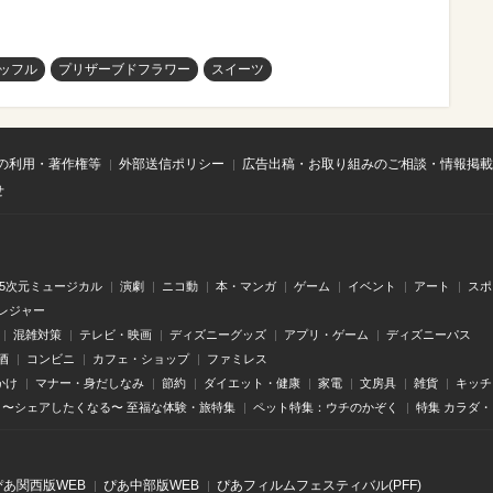
ッフル
プリザーブドフラワー
スイーツ
の利用・著作権等
外部送信ポリシー
広告出稿・お取り組みのご相談・情報掲載
せ
.5次元ミュージカル
演劇
ニコ動
本・マンガ
ゲーム
イベント
アート
スポ
レジャー
混雑対策
テレビ・映画
ディズニーグッズ
アプリ・ゲーム
ディズニーパス
酒
コンビニ
カフェ・ショップ
ファミレス
かけ
マナー・身だしなみ
節約
ダイエット・健康
家電
文房具
雑貨
キッチ
〜シェアしたくなる〜 至福な体験・旅特集
ペット特集：ウチのかぞく
特集 カラダ
ぴあ関⻄版WEB
ぴあ中部版WEB
ぴあフィルムフェスティバル(PFF)