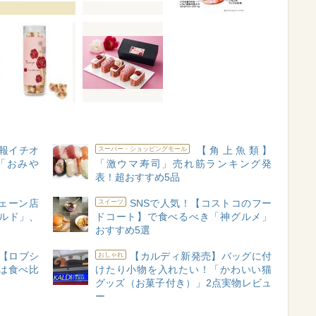
報イチオ
【角上魚類】
スーパー・ショッピングモール
「おみや
「激ウマ寿司」売れ筋ランキング発
表！超おすすめ5品
ェーン店
SNSで人気！【コストコのフー
スイーツ
ルド」、
ドコート】で食べるべき「神グルメ」
おすすめ5選
【ロブシ
【カルディ新発売】バッグに付
おしゃれ
は食べ比
けたり小物を入れたい！「かわいい猫
グッズ（お菓子付き）」2点実物レビュ
ー