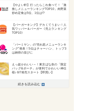
【やよい軒】行ったらこれ食べて！「激
推しメニューランキングTOP10」肉野菜
炒め定食は5位、1位は!?
【バーガーキング】デカくてうまい！人
気ワッパー＆バーガー《売上ランキング
TOP10》
「バーミヤン」の“売れ筋メニューランキ
ング”発表！5位はチャーハン、トップ3
は納得の並びに
えっ超かわいい～！東京ばな奈の「限定
バッグ&ポーチ」が便利でかわいい神仕
様♪ 8/7発売スタート【即買い】
>
続きを読み込む