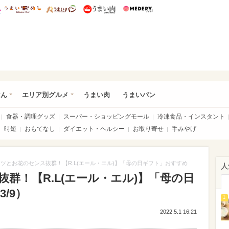
総研 ディズニー特集
mimot.
うまいめし
うまいパン
うまい肉
Medery.
いめし
はん
エリア別グルメ
うまい肉
うまいパン
食器・調理グッズ
スーパー・ショッピングモール
冷凍食品・インスタント
時短
おもてなし
ダイエット・ヘルシー
お取り寄せ
手みやげ
ツとお花のセンス抜群！【R.L(エール・エル)】「母の日ギフト」おすすめ
人
群！【R.L(エール・エル)】「母の日
/9）
1
2022.5.1 16:21