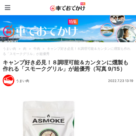
車でおでかけ特集
うまい肉
>
肉
>
牛肉
>
キャンプ好き必見！８調理可能＆カンタンに燻製も作れ
る「スモークグリル」が超優秀
キャンプ好き必見！８調理可能＆カンタンに燻製も
作れる「スモークグリル」が超優秀（写真 9/15）
うまい肉
2022.7.23 13:19