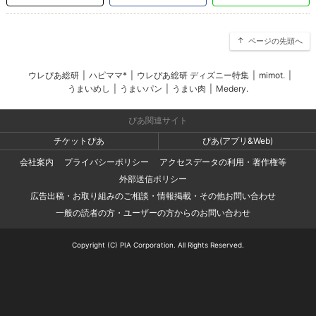
ページの先頭へ
ウレぴあ総研
|
ハピママ*
|
ウレぴあ総研 ディズニー特集
|
mimot.
|
うまいめし
|
うまいパン
|
うまい肉
|
Medery.
ぴあ関連サイト
チケットぴあ
ぴあ(アプリ&Web)
会社案内
プライバシーポリシー
アクセスデータの利用・著作権等
外部送信ポリシー
広告出稿・お取り組みのご相談・情報掲載・その他お問い合わせ
一般の読者の方・ユーザーの方からのお問い合わせ
Copyright (C) PIA Corporation. All Rights Reserved.