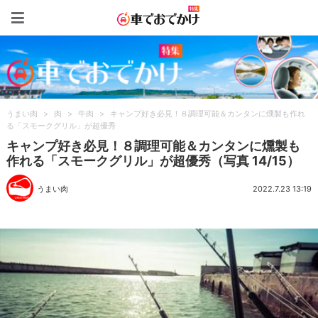
車でおでかけ特集
うまい肉
>
肉
>
牛肉
>
キャンプ好き必見！８調理可能＆カンタンに燻製も作れ
る「スモークグリル」が超優秀
キャンプ好き必見！８調理可能＆カンタンに燻製も
作れる「スモークグリル」が超優秀（写真 14/15）
うまい肉
2022.7.23 13:19