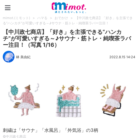
mimot.(ミモット)
mimot.(ミモット)
>
ハマる
>
おでかけ
>
【中川政七商店】「好き」を主張でき
る“ハンカチ”が可愛いすぎる～♪サウナ・筋トレ・純喫茶ラバー注目！
【中川政七商店】「好き」を主張できる“ハンカ
チ”が可愛いすぎる～♪サウナ・筋トレ・純喫茶ラバ
ー注目！（写真 1/16）
林 美由紀
2022.8.15 14:24
刺繍は「サウナ」「水風呂」「外気浴」の3柄
©中川政七商店