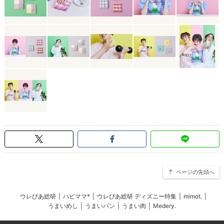
ページの先頭へ
ウレぴあ総研
|
ハピママ*
|
ウレぴあ総研 ディズニー特集
|
mimot.
|
うまいめし
|
うまいパン
|
うまい肉
|
Medery.