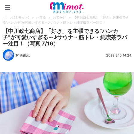
mimot.(ミモット)
mimot.(ミモット)
>
ハマる
>
おでかけ
>
【中川政七商店】「好き」を主張でき
る“ハンカチ”が可愛いすぎる～♪サウナ・筋トレ・純喫茶ラバー注目！
【中川政七商店】「好き」を主張できる“ハンカ
チ”が可愛いすぎる～♪サウナ・筋トレ・純喫茶ラバ
ー注目！（写真 7/16）
林 美由紀
2022.8.15 14:24