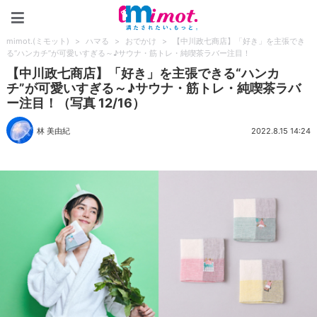
mimot.(ミモット)
mimot.(ミモット)
>
ハマる
>
おでかけ
>
【中川政七商店】「好き」を主張でき
る“ハンカチ”が可愛いすぎる～♪サウナ・筋トレ・純喫茶ラバー注目！
【中川政七商店】「好き」を主張できる“ハンカ
チ”が可愛いすぎる～♪サウナ・筋トレ・純喫茶ラバ
ー注目！（写真 12/16）
林 美由紀
2022.8.15 14:24