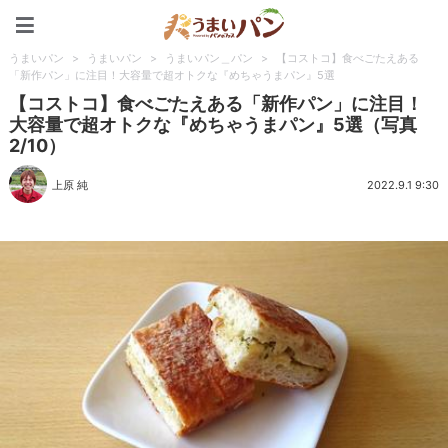
うまいパン
うまいパン
>
うまいパン
>
うまいパン＿パン
>
【コストコ】食べごたえある
「新作パン」に注目！大容量で超オトクな『めちゃうまパン』5選
【コストコ】食べごたえある「新作パン」に注目！
大容量で超オトクな『めちゃうまパン』5選（写真
2/10）
上原 純
2022.9.1 9:30