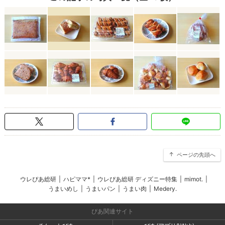
ページの先頭へ
ウレぴあ総研
|
ハピママ*
|
ウレぴあ総研 ディズニー特集
|
mimot.
|
うまいめし
|
うまいパン
|
うまい肉
|
Medery.
ぴあ関連サイト