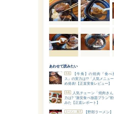
あわせて読みたい
【牛角】の焼肉『食べ
牛肉
ス』の実力は!?「人気メニュ
め発表!【正直実食レビュー】
人気チェーン「焼肉きん
牛肉
力は? “激安食べ放題プラン”
みた【正直レポート】
【野郎ラーメン】
ラーメン・餃子