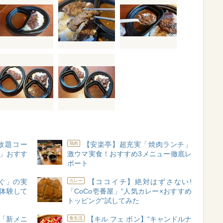
放題コー
【安楽亭】超充実「焼肉ランチ」
鶏肉
ー」おすす
激ウマ実食！おすすめ3メニュー徹底レ
ポート
ぐ」の実
【ココイチ】絶対はずさない!
カレー
初体験して
「CoCo壱番屋」“人気カレー×おすすめ
トッピング”試してみた
「新メニ
【キル フェ ボン】“キャンドルナ
食生活