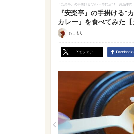
『安楽亭』の手掛ける"カレー専門店"！「絶品牛
『安楽亭』の手掛ける"
カレー」を食べてみた【カ
おこもり
Xでシェア
Faceboo
<