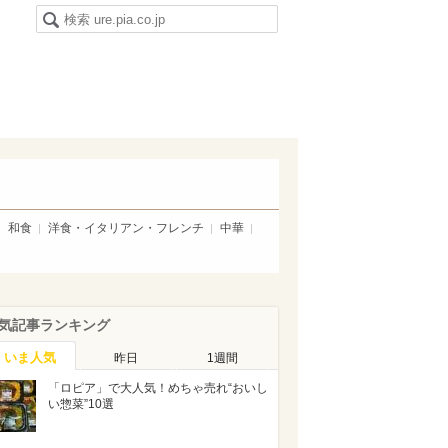
和食
洋食・イタリアン・フレンチ
中華
気記事ランキング
いま人気
昨日
1週間
「ロピア」で大人気！めちゃ売れ“おいし
い惣菜”10選