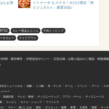
はんお替
イトケーキ”もステキ！今だけ限定「神
ビジュタルト」厳選10品♪
専門店
カレー屋あんらくん
牛肉トッピング
ーキカレー
テイクアウト
の利用・著作権等
外部送信ポリシー
広告出稿・お取り組みのご相談・情報掲載
せ
.5次元ミュージカル
演劇
ニコ動
本・マンガ
ゲーム
イベント
アート
スポ
レジャー
混雑対策
テレビ・映画
ディズニーグッズ
アプリ・ゲーム
ディズニーパス
酒
コンビニ
カフェ・ショップ
ファミレス
かけ
マナー・身だしなみ
節約
ダイエット・健康
家電
文房具
雑貨
キッチ