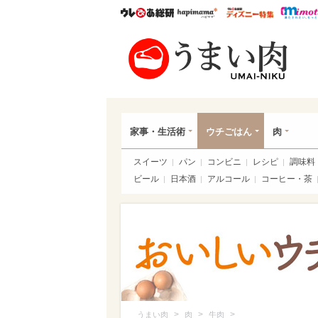
ウレぴあ総研
ハピママ*
ウレぴあ
うま
家事・生活術
ウチごはん
肉
スイーツ
パン
コンビニ
レシピ
調味料
ビール
日本酒
アルコール
コーヒー・茶
>
>
>
うまい肉
肉
牛肉