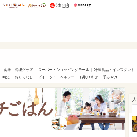
総研 ディズニー特集
mimot.
うまいめし
うまいパン
うまい肉
Medery.
い肉
食器・調理グッズ
スーパー・ショッピングモール
冷凍食品・インスタント
時短
おもてなし
ダイエット・ヘルシー
お取り寄せ
手みやげ
人
1