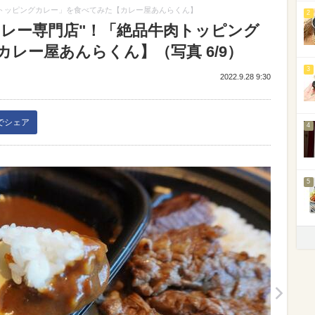
肉トッピングカレー」を食べてみた【カレー屋あんらくん】
2
カレー専門店"！「絶品牛肉トッピング
レー屋あんらくん】（写真 6/9）
3
2022.9.28 9:30
kでシェア
4
5