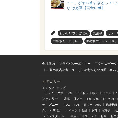
ュー」がヤバ旨すぎるっ！“ご
り”は必至【実食レポ】
>
おいしいウチごはん
安楽亭
カレー
中落ちカルビカレー
黒毛和牛カイノミステ
会社案内
プライバシーポリシー
アクセスデータ
一般の読者の方・ユーザーの方からのお問い合わ
カテゴリー
エンタメ･テレビ
テレビ
音楽
V系
アイドル
映画
アニメ
2
ファミリー
家庭
子ども
おしゃれ
おでかけ・
ディズニー
TDL
TDS
裏ワザ・攻略
混雑予想
グルメ･料理
スイーツ
食品
飲料
お菓子
お
ライフスタイル
生活・ライフハック
お金
おで