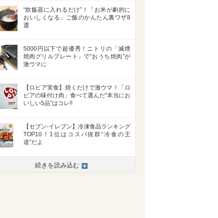
“炊飯器に入れるだけ”！「お米が劇的に
おいしくなる」ご飯のかんたん裏ワザ8
選
5000円以下で超優秀！ニトリの「減煙
焼肉グリルプレート」で“おうち焼肉”が
激ウマに
【ロピア実食】焼くだけで激ウマ！「ロ
ピアの味付け肉」食べて選んだ“本当にお
いしい5品”はコレ!!
【セブン-イレブン】冷凍食品ランキング
TOP10！1位はコスパ抜群“冷食の王
道”だよ
続きを読み込む
>