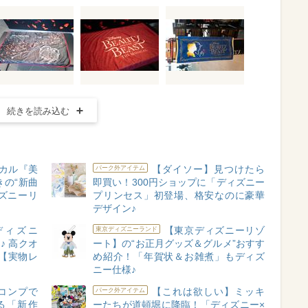
続きを読み込む
カル『美
【ダイソー】見つけたら
パーク外アイテム
の“新曲
即買い！300円ショップに「ディズニー
ズニーリ
プリンセス」初登場、格安なのに豪華
デザイン♪
c×ディズニ
【東京ディズニーリゾ
東京ディズニーランド
♪ 高クオ
ート】の“お正月グッズ＆グルメ”おすす
【実物レ
め紹介！「年賀状＆お雑煮」もディズ
ニー仕様♪
コンプで
【これは欲しい】ミッキ
パーク外アイテム
る「新作
ーたちが道頓堀に降臨！「ディズニー×