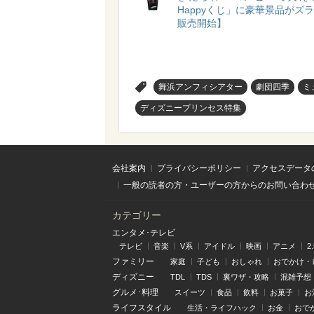
Happyくじ」に豪華景品がズラリ
販売開始】
>
舞浜アンフィシアター
劇団四季
ミ
ディズニープリンセス特集
会社案内
プライバシーポリシー
アクセスデータ
一般の読者の方・ユーザーの方からのお問い合わ
カテゴリー
エンタメ･テレビ
テレビ
音楽
V系
アイドル
映画
アニメ
2
ファミリー
家庭
子ども
おしゃれ
おでかけ・
ディズニー
TDL
TDS
裏ワザ・攻略
混雑予想
グルメ･料理
スイーツ
食品
飲料
お菓子
お
ライフスタイル
生活・ライフハック
お金
おで