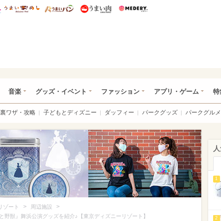
総研 ディズニー特集
mimot.
うまいめし
うまいパン
うまい肉
Medery.
ズニー特集 -ウレぴあ総研
音楽
グッズ・イベント
ファッション
アプリ・ゲーム
特
裏ワザ・攻略
子どもとディズニー
ダッフィー
パークグッズ
パークグルメ
人
1
>
>
リゾート
周辺施設
と野獣』舞浜公演グッズを紹介♪【東京ディズニーリゾート】
2