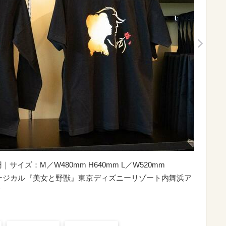
｜サイズ：M／W480mm H640mm L／W520mm
ュージカル『美女と野獣』東京ディズニーリゾート内舞浜ア