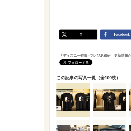
X
Facebook
「ディズニー特集 -ウレぴあ総研」更新情報
この記事の写真一覧（全100枚）