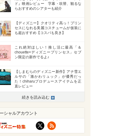
ド』映画レビュー 字幕・吹替、観るな
らおすすめのシアターも紹介
【ディズニー】クオリティ高っ！プリン
セスになれる美麗コスチュームが仮装に
も超おすすめ【コスパも良き】
これ絶対ほしい！推し活に最高「＆
chouette×ディズニープリンセス」セブ
ン限定の新作でるよ♪
【しまむらのディズニー新作】アナ雪エ
ルサの「激かわリュック」が優秀だっ
た！chiharuプロデュースアイテムを正
直レビュー
続きを読み込む
ーシャルアカウント
X
RSS