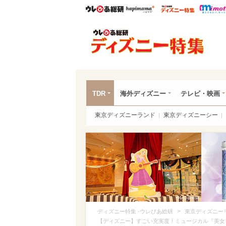
ウレぴあ総研
ハピママ*
ウレぴあ
ディ
TDR
海外ディズニー
テレビ・映画
東京ディズニーランド
東京ディズニーシー
>
ディズニー特集 -ウレぴあ総研
東京ディズニー
【ディズニー】すごい充実度！ミュージカル『美女