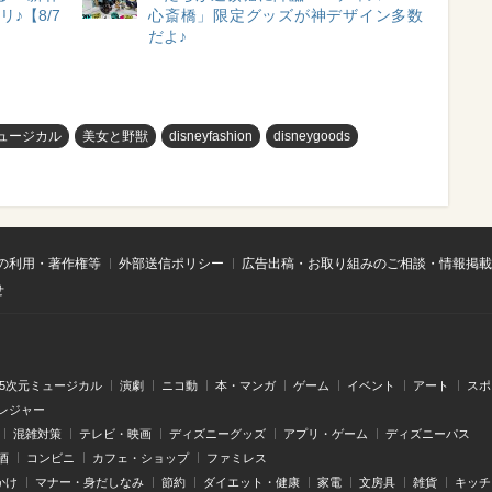
♪【8/7
心斎橋」限定グッズが神デザイン多数
だよ♪
ュージカル
美女と野獣
disneyfashion
disneygoods
の利用・著作権等
外部送信ポリシー
広告出稿・お取り組みのご相談・情報掲載
せ
.5次元ミュージカル
演劇
ニコ動
本・マンガ
ゲーム
イベント
アート
スポ
レジャー
混雑対策
テレビ・映画
ディズニーグッズ
アプリ・ゲーム
ディズニーパス
酒
コンビニ
カフェ・ショップ
ファミレス
かけ
マナー・身だしなみ
節約
ダイエット・健康
家電
文房具
雑貨
キッチ