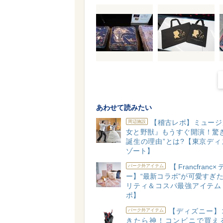
あわせて読みたい
【稽古レポ】ミュージ
周辺施設
女と野獣』もうすぐ開演！驚き
誕生の理由”とは?【東京ディ
ゾート】
【Francfran
パーク外アイテム
ー】“最新コラボ”が可愛すぎた
リティ＆コスパ最強アイテム
ポ】
【ディズニー】
パーク外アイテム
きたら神！コンビニで買え