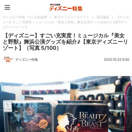
ディズニー特集 -ウレぴあ
ディズニー特集 -ウレぴあ総研
>
東京ディズニーリゾート
>
周辺施設
>
【ディズ
ニー】すごい充実度！ミュージカル『美女と野獣』舞浜公演グッズを紹介♪【東京ディ
ズニーリゾート】
【ディズニー】すごい充実度！ミュージカル『美女
と野獣』舞浜公演グッズを紹介♪【東京ディズニーリ
ゾート】（写真 5/100）
ディズニー特集
2022.10.22 9:30