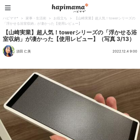
ハピママ*
ハピママ*
>
家事・生活術
>
お役立ち
>
【山崎実業】超人気！towerシリーズの
「浮かせる浴室収納」が凄かった【使用レビュー】
【山崎実業】超人気！towerシリーズの「浮かせる浴
室収納」が凄かった【使用レビュー】（写真 3/13）
須田 仁美
2022.12.4 9:00