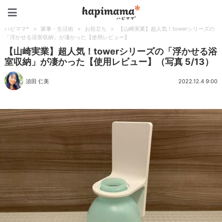
ハピママ*
ハピママ*
>
家事・生活術
>
お役立ち
>
【山崎実業】超人気！towerシリーズの
「浮かせる浴室収納」が凄かった【使用レビュー】
【山崎実業】超人気！towerシリーズの「浮かせる浴
室収納」が凄かった【使用レビュー】（写真 5/13）
須田 仁美
2022.12.4 9:00