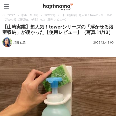
ハピママ*
ハピママ*
>
家事・生活術
>
お役立ち
>
【山崎実業】超人気！towerシリーズの
「浮かせる浴室収納」が凄かった【使用レビュー】
【山崎実業】超人気！towerシリーズの「浮かせる浴
室収納」が凄かった【使用レビュー】（写真 11/13）
須田 仁美
2022.12.4 9:00