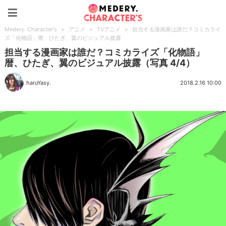
Medery. Character's
Medery. Character's
>
アニメ
>
TVアニメ
>
担当する漫画家は誰だ？コミカライ
ズ「化物語」暦、ひたぎ、翼のビジュアル披露
担当する漫画家は誰だ？コミカライズ「化物語」
暦、ひたぎ、翼のビジュアル披露（写真 4/4）
haruYasy.
2018.2.16 10:00