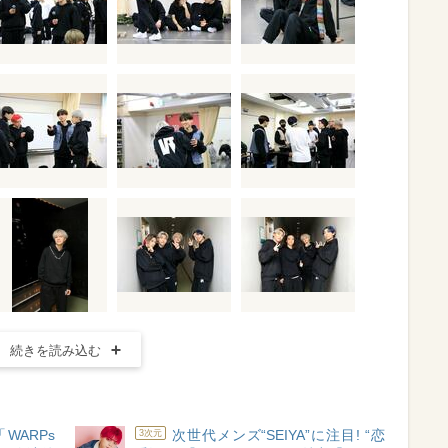
続きを読み込む
ARPs
次世代メンズ“SEIYA”に注目! “恋
3次元