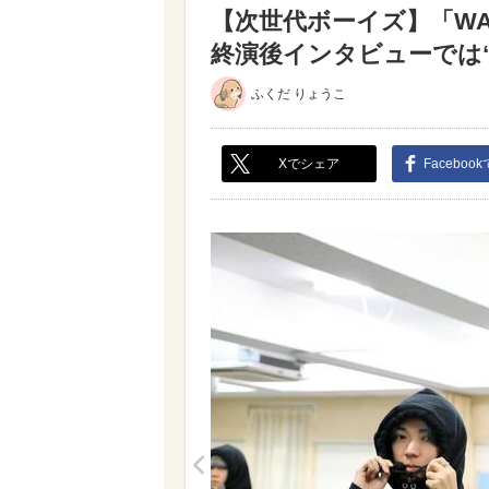
【次世代ボーイズ】「WA
終演後インタビューでは“
ふくだ りょうこ
Xでシェア
Faceboo
<