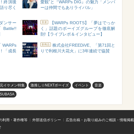
着！終演後
愛観”と『WARPs DIG』の魅力「メンバ
を語り尽く
ーは仲間でもありライバル」
ダンサー
【WARPs ROOTS】「夢はでっか
音楽
le!!
く」話題のボーイズグループを徹底解
】
剖!【ライブレポ＆インタビュー】
WARPs
株式会社FREEDiVE、「第71回と
新商品
催！「成長
りで利根川大花火」に3年連続で協賛
元イケメン特集
激推し☆NEXTボーイズ
イベント
音楽
TSUBASA
の利用・著作権等
外部送信ポリシー
広告出稿・お取り組みのご相談・情報掲載
せ