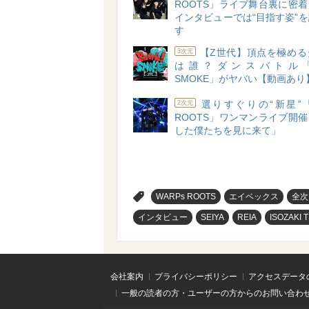
ROOTS」ライブ舞台裏に密
インタビューでは“目指す姿”
す
【Z世代】頂点を極める
3次元
は誰？ダンスバトル「Batt
SMOKE」がヤバい【動画あり
選りすぐりの“新星”「
2次元
ROOTS」ワンマンライブ開
した僕たちを見に来て」
>
WARPs ROOTS
エイベックス
全次
インタビュー
SEIYA
REIA
ISOZAKI 
会社案内
プライバシーポリシー
アクセスデータ
一般の読者の方・ユーザーの方からのお問い合わ