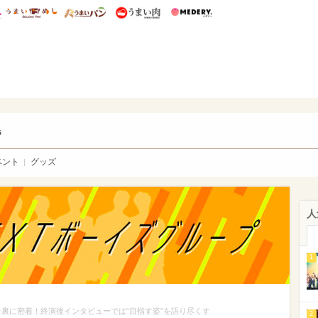
総研 ディズニー特集
mimot.
うまいめし
うまいパン
うまい肉
Medery.
ry.
s
ベント
グッズ
人
1
舞台裏に密着！終演後インタビューでは“目指す姿”を語り尽くす
2