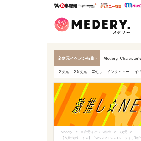
ウレぴあ総研
ハピママ*
ウレぴあ
Mede
全次元イケメン特集
Medery. Character'
2次元
2.5次元
3次元
インタビュー
イ
>
>
>
Medery.
全次元イケメン特集
3次元
【次世代ボーイズ】「WARPs ROOTS」ライブ