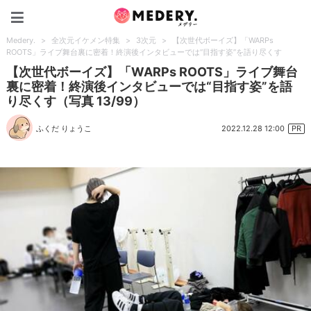
Medery.
Medery.
>
全次元イケメン特集
>
3次元
>
【次世代ボーイズ】「WARPs
ROOTS」ライブ舞台裏に密着！終演後インタビューでは“目指す姿”を語り尽くす
【次世代ボーイズ】「WARPs ROOTS」ライブ舞台
裏に密着！終演後インタビューでは“目指す姿”を語
り尽くす（写真 13/99）
2022.12.28 12:00
ふくだ りょうこ
PR