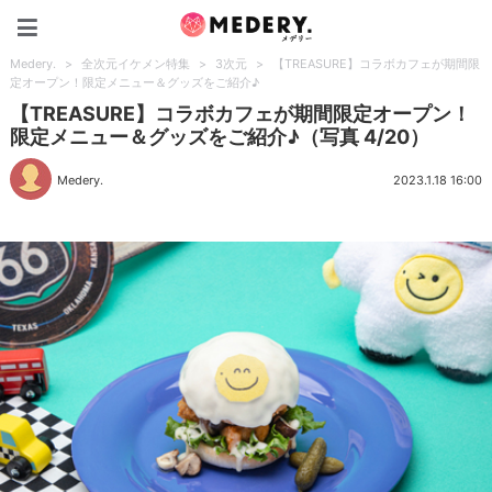
Medery.
Medery.
>
全次元イケメン特集
>
3次元
>
【TREASURE】コラボカフェが期間限
定オープン！限定メニュー＆グッズをご紹介♪
【TREASURE】コラボカフェが期間限定オープン！
限定メニュー＆グッズをご紹介♪（写真 4/20）
Medery.
2023.1.18 16:00