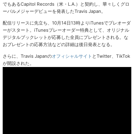
でもあるCapitol Records（米・L.A.）と契約し、華々しくグロ
ーバルメジャーデビューを発表したTravis Japan。
配信リリースに先立ち、10月14日13時よりiTunesでプレオーダ
ーがスタート。iTunesプレーオーダー特典として、オリジナル
デジタルブックレットが応募した全員にプレゼントされる。な
おプレゼントの応募方法などの詳細は後日発表となる。
さらに、Travis Japanの
オフィシャルサイト
とTwitter、TikTok
が開設された。