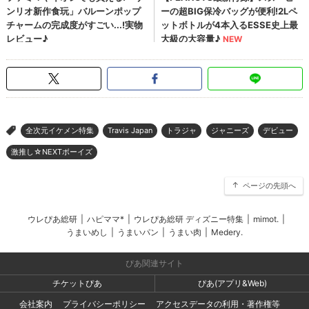
全次元イケメン特集
Travis Japan
トラジャ
ジャニーズ
デビュー
>
激推し☆NEXTボーイズ
ページの先頭へ
ウレぴあ総研
|
ハピママ*
|
ウレぴあ総研 ディズニー特集
|
mimot.
|
うまいめし
|
うまいパン
|
うまい肉
|
Medery.
ぴあ関連サイト
チケットぴあ
ぴあ(アプリ&Web)
会社案内
プライバシーポリシー
アクセスデータの利用・著作権等