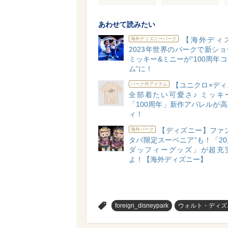
あわせて読みたい
【海外ディ
海外ディズニーパーク
2023年世界のパークで新シ
ミッキー&ミニーが“100周年
ム”に！
【ユニクロ×ディ
パーク外アイテム
全部着たい可愛さ♪ ミッキ
「100周年」新作アパレルが
ィ！
【ディズニー】ファ
海外パーク
タバ限定スーベニア”も！「2
ダッフィーグッズ」が超充
よ！【海外ディズニー】
>
foreign_disneypark
ウォルト・ディズ