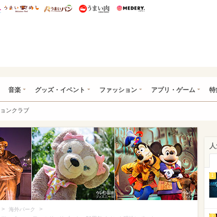
総研 ディズニー特集
mimot.
うまいめし
うまいパン
うまい肉
Medery.
ズニー特集 -ウレぴあ総研
音楽
グッズ・イベント
ファッション
アプリ・ゲーム
特
ョンクラブ
人
1
>
>
海外パーク
2