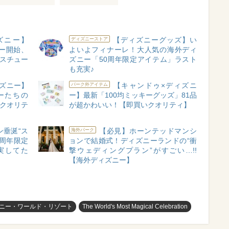
ズニー】
【ディズニーグッズ】い
ディズニーストア
ョー開始、
よいよフィナーレ！大人気の海外ディ
コスチュー
ズニー「50周年限定アイテム」ラスト
も充実♪
ズニー】
【キャンドゥ×ディズニ
パーク外アイテム
ーたちの
ー】最新「100均ミッキーグッズ」81品
高クオリテ
が超かわいい！【即買いクオリティ】
ン垂涎“ス
【必見】ホーンテッドマンシ
海外パーク
0周年限定
ョンで結婚式！ディズニーランドの“衝
実してた
撃ウェディングプラン”がすごい…!!
【海外ディズニー】
ニー・ワールド・リゾート
The World's Most Magical Celebration