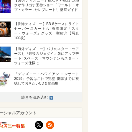
【海外ディズニー】観なきゃ絶対に損!
水が作り出す圧巻ショー「ワールド・オ
ブ・カラー : セレブレート!」徹底ガイド
【香港ディズニー】BB-8ケースにライト
セーバースカートも! 香港限定「スタ
ー・ウォーズ」グッズ一挙紹介【写真
100枚】
【海外ディズニー】パリのスター・ツア
ーズも『最後のジェダイ』版にアップデ
ート! スペース・マウンテンもスター・
ウォーズ仕様に
「ディズニー・ハワイアン コンサート
2019」予習はこれで完璧! 開演までに視
聴しておきたいCD＆動画集
続きを読み込む
ーシャルアカウント
X
RSS