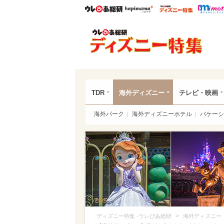
ウレぴあ総研
ハピママ*
ウレぴあ
ディ
TDR
海外ディズニー
テレビ・映画
海外パーク
海外ディズニーホテル
バケーシ
>
ディズニー特集 -ウレぴあ総研
海外ディズニー