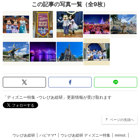
この記事の写真一覧（全9枚）
「ディズニー特集 -ウレぴあ総研」更新情報が受け取れます
ページの先頭へ
ウレぴあ総研
|
ハピママ*
|
ウレぴあ総研 ディズニー特集
|
mimot.
|