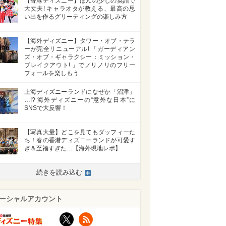
【香港ディズニー】ほんの少しの英語で
大丈夫! キャラオタが教える、最高の思
い出を作るグリーティングの楽しみ方
【海外ディズニー】タワー・オブ・テラ
ーが完全リニューアル! 「ガーディアン
ズ・オブ・ギャラクシー：ミッション・
ブレイクアウト! 」でノリノリのフリー
フォールを楽しもう
上海ディズニーランドになぜか「沼津」
…!? 海外ディズニーの“意外な日本”に
SNSで大反響！
【写真大量】どこを見てもダッフィーた
ち！春の香港ディズニーランドが可愛す
ぎ＆至福すぎた…【海外現地レポ】
続きを読み込む
ーシャルアカウント
X
RSS