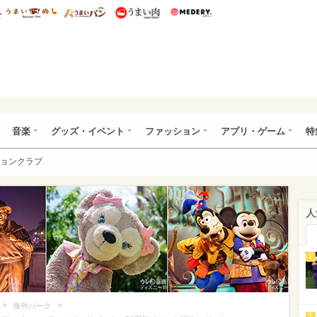
総研 ディズニー特集
mimot.
うまいめし
うまいパン
うまい肉
Medery.
ズニー特集 -ウレぴあ総研
音楽
グッズ・イベント
ファッション
アプリ・ゲーム
特
ョンクラブ
人
1
>
>
海外パーク
2