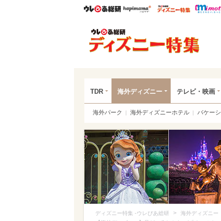
ウレぴあ総研
ハピママ*
ウレぴあ
ディ
TDR
海外ディズニー
テレビ・映画
海外パーク
海外ディズニーホテル
バケーシ
>
ディズニー特集 -ウレぴあ総研
海外ディズニー