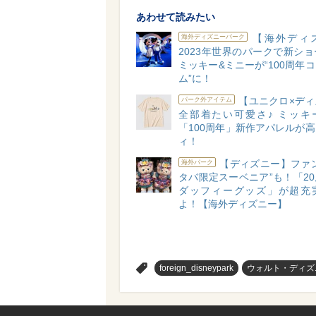
あわせて読みたい
【海外ディ
海外ディズニーパーク
2023年世界のパークで新シ
ミッキー&ミニーが“100周年
ム”に！
【ユニクロ×ディ
パーク外アイテム
全部着たい可愛さ♪ ミッキ
「100周年」新作アパレルが
ィ！
【ディズニー】ファ
海外パーク
タバ限定スーベニア”も！「2
ダッフィーグッズ」が超充
よ！【海外ディズニー】
>
foreign_disneypark
ウォルト・ディズ