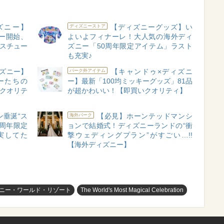
ズニー】
【ディズニーグッズ】い
ディズニーストア
ョー開始、
よいよフィナーレ！大人気の海外ディ
コスチュー
ズニー「50周年限定アイテム」ラスト
も充実♪
ズニー】
【キャンドゥ×ディズニ
パーク外アイテム
ーたちの
ー】最新「100均ミッキーグッズ」81品
高クオリテ
が超かわいい！【即買いクオリティ】
ン垂涎“ス
【必見】ホーンテッドマンシ
海外パーク
0周年限定
ョンで結婚式！ディズニーランドの“衝
実してた
撃ウェディングプラン”がすごい…!!
【海外ディズニー】
ニー・ワールド・リゾート
The World's Most Magical Celebration