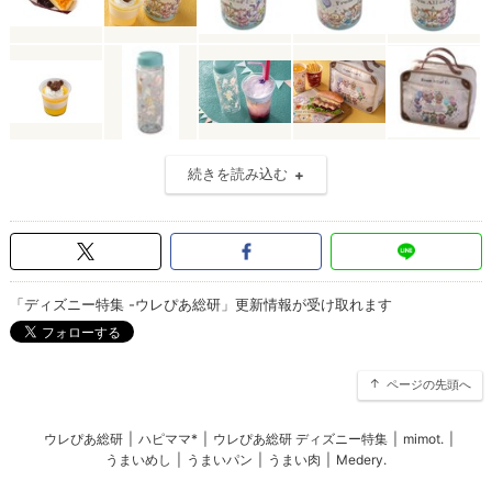
続きを読み込む
「ディズニー特集 -ウレぴあ総研」更新情報が受け取れます
ページの先頭へ
ウレぴあ総研
|
ハピママ*
|
ウレぴあ総研 ディズニー特集
|
mimot.
|
うまいめし
|
うまいパン
|
うまい肉
|
Medery.