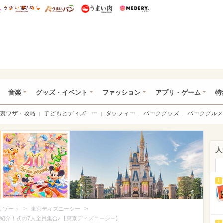
総研 ディズニー特集
mimot.
うまいめし
うまいパン
うまい肉
Medery.
ズニー特集 -ウレぴあ総研
音楽
グッズ・イベント
ファッション
アプリ・ゲーム
特
裏ワザ・攻略
子どもとディズニー
ダッフィー
パークグッズ
パークグルメ
人
1
>
>
リゾート
東京ディズニーシー
底紹介！初の7人全員集合♪【東京ディズニーシー】
2