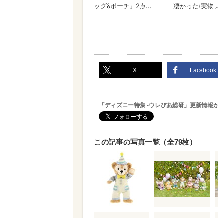
X
Facebook
「ディズニー特集 -ウレぴあ総研」更新情報
この記事の写真一覧（全79枚）