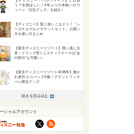
【ディズニー・ハロウィーン】どれ買
う？全部ほしい！4年ぶりの本格ハロウ
ィーン「注目グッズ」を紹介♪
【ディズニー】賢く使いこなそう！「シ
ーズナルグルメチケットセット」の買い
方＆使い方まとめ
【東京ディズニーリゾート】買い逃し注
意！ドリンク型ミニスナックケースは“あ
の部分”も可愛い♪
【東京ディズニーリゾート40周年】激か
わ新作エコバッグ5種！グランドフィナ
ーレ限定グッズ
続きを読み込む
ーシャルアカウント
X
RSS