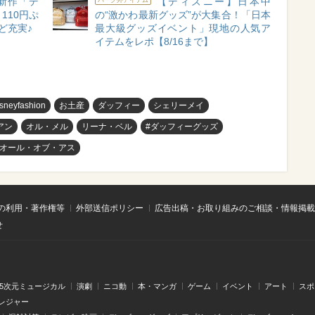
新作「デ
【ディズニー】日本中
110円ぷ
の“激かわ最新グッズ”が大集合！「日本
ど充実♪
最大級グッズイベント」現地の人気ア
イテムをレポ【8/16まで】
isneyfashion
お土産
ダッフィー
シェリーメイ
アン
オル・メル
リーナ・ベル
#ダッフィーグッズ
・オール・オブ・アス
の利用・著作権等
外部送信ポリシー
広告出稿・お取り組みのご相談・情報掲載
せ
.5次元ミュージカル
演劇
ニコ動
本・マンガ
ゲーム
イベント
アート
スポ
レジャー