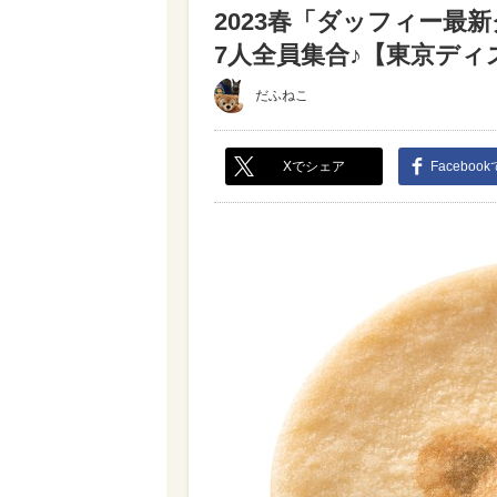
2023春「ダッフィー最
7人全員集合♪【東京ディズ
だふねこ
Xでシェア
Faceboo