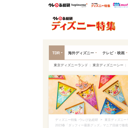
ウレぴあ総研
ハピママ*
ウレぴあ
ディ
TDR
海外ディズニー
テレビ・映画
東京ディズニーランド
東京ディズニーシー
>
ディズニー特集 -ウレぴあ総研
東京ディズニー
2023春「ダッフィー最新グッズ」マニア目線で徹