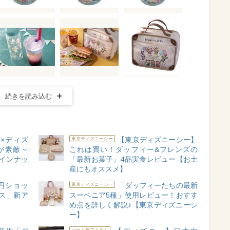
続きを読み込む
T×ディズ
【東京ディズニーシー】
東京ディズニーシー
が素敵～
これは買い！ダッフィー&フレンズの
インナッ
「最新お菓子」4品実食レビュー【お土
産にもオススメ】
円ショッ
「ダッフィーたちの最新
東京ディズニーシー
ス」新ア
スーベニア5種」使用レビュー！おすす
め点を詳しく解説♪【東京ディズニーシ
ー】
パーク外アイテム