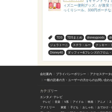
【キャンドゥ】
ィズニー便利グッズ」が激安！
っくりシール、330円ポーチな
>
TDS
TDSまとめ
disneygoods
d
ジェラトーニ
ステラ・ルー
クッキー・
Disney40
ダッフィー&フレンズのフロム
会社案内
プライバシーポリシー
アクセスデータ
一般の読者の方・ユーザーの方からのお問い合わ
カテゴリー
エンタメ･テレビ
テレビ
音楽
V系
アイドル
映画
アニメ
2
ファミリー
家庭
子ども
おしゃれ
おでかけ・