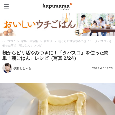
ハピママ*
ハピママ*
>
家事・生活術
>
食生活
>
朝からピリ活やみつきに！『タバスコ』を
使った簡単「朝ごはん」レシピ
朝からピリ活やみつきに！『タバスコ』を使った簡
単「朝ごはん」レシピ（写真 2/24）
伊東 ししゃも
2023.4.5 18:26