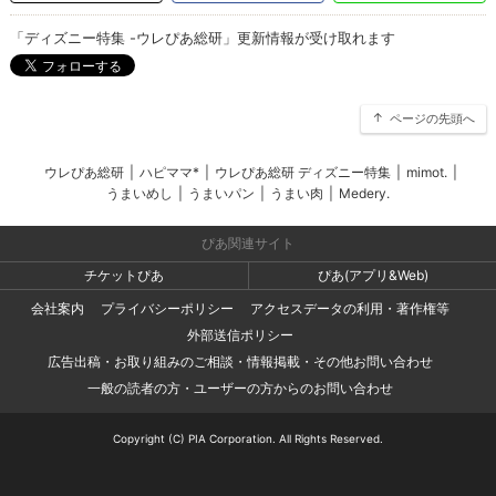
「ディズニー特集 -ウレぴあ総研」更新情報が受け取れます
ページの先頭へ
ウレぴあ総研
|
ハピママ*
|
ウレぴあ総研 ディズニー特集
|
mimot.
|
うまいめし
|
うまいパン
|
うまい肉
|
Medery.
ぴあ関連サイト
チケットぴあ
ぴあ(アプリ&Web)
会社案内
プライバシーポリシー
アクセスデータの利用・著作権等
外部送信ポリシー
広告出稿・お取り組みのご相談・情報掲載・その他お問い合わせ
一般の読者の方・ユーザーの方からのお問い合わせ
Copyright (C) PIA Corporation. All Rights Reserved.