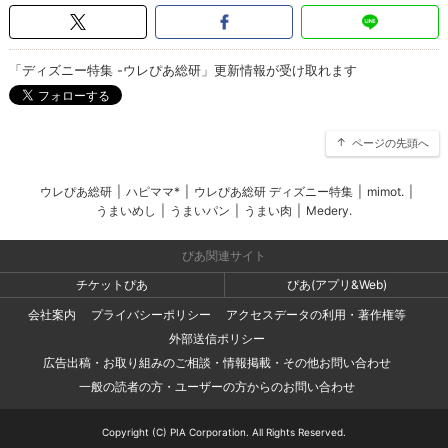
「ディズニー特集 -ウレぴあ総研」更新情報が受け取れます
ページの先頭へ
ウレぴあ総研
|
ハピママ*
|
ウレぴあ総研 ディズニー特集
|
mimot.
|
うまいめし
|
うまいパン
|
うまい肉
|
Medery.
ぴあ関連サイト
チケットぴあ
ぴあ(アプリ&Web)
会社案内
プライバシーポリシー
アクセスデータの利用・著作権等
外部送信ポリシー
広告出稿・お取り組みのご相談・情報掲載・その他お問い合わせ
一般の読者の方・ユーザーの方からのお問い合わせ
Copyright (C) PIA Corporation. All Rights Reserved.