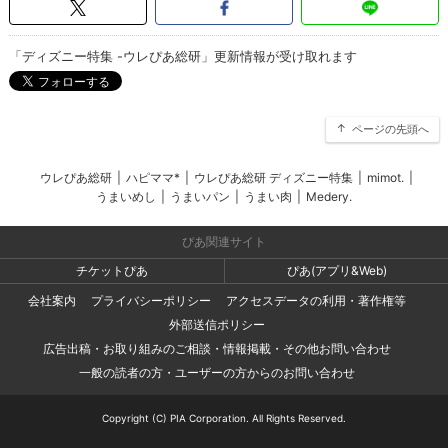
「ディズニー特集 -ウレぴあ総研」更新情報が受け取れます
ページの先頭へ
ウレぴあ総研
|
ハピママ*
|
ウレぴあ総研 ディズニー特集
|
mimot.
|
うまいめし
|
うまいパン
|
うまい肉
|
Medery.
ぴあ関連サイト
チケットぴあ
ぴあ(アプリ&Web)
会社案内
プライバシーポリシー
アクセスデータの利用・著作権等
外部送信ポリシー
広告出稿・お取り組みのご相談・情報掲載・その他お問い合わせ
一般の読者の方・ユーザーの方からのお問い合わせ
Copyright (C) PIA Corporation. All Rights Reserved.