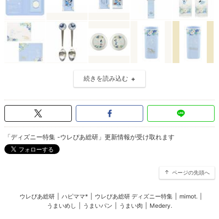
続きを読み込む
「ディズニー特集 -ウレぴあ総研」更新情報が受け取れます
ページの先頭へ
ウレぴあ総研
|
ハピママ*
|
ウレぴあ総研 ディズニー特集
|
mimot.
|
うまいめし
|
うまいパン
|
うまい肉
|
Medery.