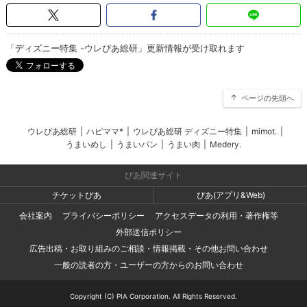
「ディズニー特集 -ウレぴあ総研」更新情報が受け取れます
ページの先頭へ
ウレぴあ総研
|
ハピママ*
|
ウレぴあ総研 ディズニー特集
|
mimot.
|
うまいめし
|
うまいパン
|
うまい肉
|
Medery.
ぴあ関連サイト
チケットぴあ
ぴあ(アプリ&Web)
会社案内
プライバシーポリシー
アクセスデータの利用・著作権等
外部送信ポリシー
広告出稿・お取り組みのご相談・情報掲載・その他お問い合わせ
一般の読者の方・ユーザーの方からのお問い合わせ
Copyright (C) PIA Corporation. All Rights Reserved.