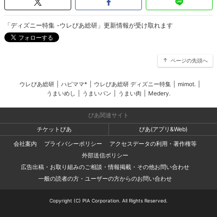
「ディズニー特集 -ウレぴあ総研」更新情報が受け取れます
ページの先頭へ
ウレぴあ総研
|
ハピママ*
|
ウレぴあ総研 ディズニー特集
|
mimot.
|
うまいめし
|
うまいパン
|
うまい肉
|
Medery.
ぴあ関連サイト
チケットぴあ
ぴあ(アプリ&Web)
会社案内
プライバシーポリシー
アクセスデータの利用・著作権等
外部送信ポリシー
広告出稿・お取り組みのご相談・情報掲載・その他お問い合わせ
一般の読者の方・ユーザーの方からのお問い合わせ
Copyright (C) PIA Corporation. All Rights Reserved.