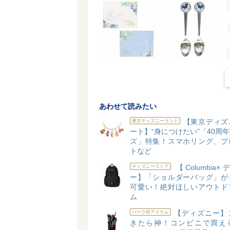
あわせて読みたい
【東京ディズ
東京ディズニーランド
ート】“身につけたい”「40周
ズ」特集！スマホリング、ブ
トなど
【Columbia
ディズニーストア
ー】「ショルダーバッグ」が
可愛い！絶対ほしいアウトド
ム
【ディズニー】
パーク外アイテム
きたら神！コンビニで買え