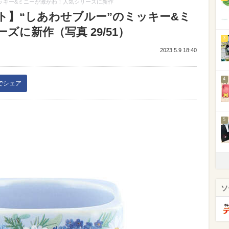
ッキー&ミニーが激かわ！人気シリーズに新作
ト】“しあわせブルー”のミッキー&ミ
に新作（写真 29/51）
3
2023.5.9 18:40
4
kでシェア
5
ソ