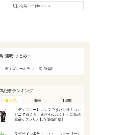
集･連載･まとめ
ディズニーホテル
周辺施設
気記事ランキング
いま人気
昨日
1週間
【ディズニー】コンプできたら神！コン
ビニで買える「新作Happyくじ」に豪華
景品がズラリ♪【8/7販売開始】
良デザイン多数！「トイ・ストーリー」