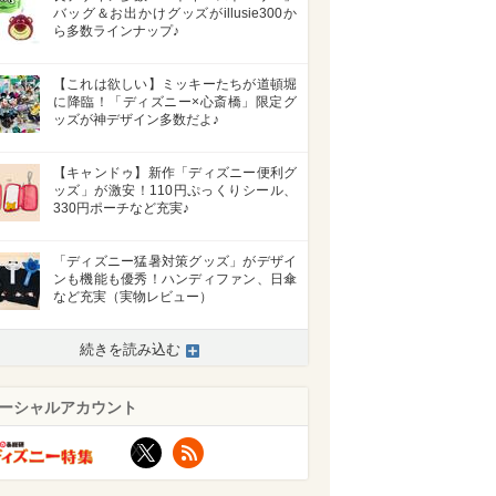
バッグ＆お出かけグッズがillusie300か
ら多数ラインナップ♪
【これは欲しい】ミッキーたちが道頓堀
に降臨！「ディズニー×心斎橋」限定グ
ッズが神デザイン多数だよ♪
【キャンドゥ】新作「ディズニー便利グ
ッズ」が激安！110円ぷっくりシール、
330円ポーチなど充実♪
「ディズニー猛暑対策グッズ」がデザイ
ンも機能も優秀！ハンディファン、日傘
など充実（実物レビュー）
続きを読み込む
ーシャルアカウント
X
RSS