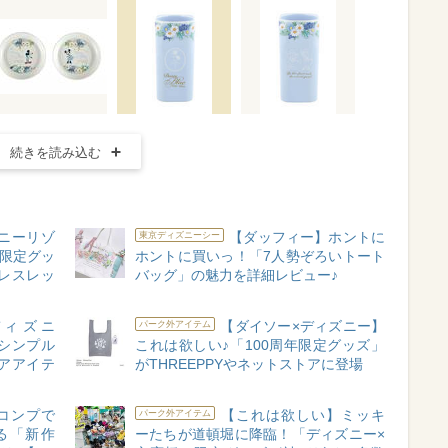
続きを読み込む
ニーリゾ
【ダッフィー】ホントに
東京ディズニーシー
年限定グッ
ホントに買いっ！「7人勢ぞろいトート
レスレッ
バッグ」の魅力を詳細レビュー♪
×ディズニ
【ダイソー×ディズニー】
パーク外アイテム
シンプル
これは欲しい♪「100周年限定グッズ」
アアイテ
がTHREEPPYやネットストアに登場
コンプで
【これは欲しい】ミッキ
パーク外アイテム
る「新作
ーたちが道頓堀に降臨！「ディズニー×