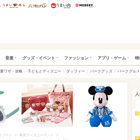
総研 ディズニー特集
mimot.
うまいめし
うまいパン
うまい肉
Medery.
ズニー特集 -ウレぴあ総研
音楽
グッズ・イベント
ファッション
アプリ・ゲーム
特
裏ワザ・攻略
子どもとディズニー
ダッフィー
パークグッズ
パークグルメ
人
1
>
>
リゾート
東京ディズニーランド
2