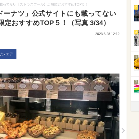
載ってない【ストラスブール】店舗限定おすすめTOP５！
2
ドーナツ」公式サイトにも載ってない
定おすすめTOP５！（写真 3/34）
3
2023.6.28 12:12
kでシェア
4
5