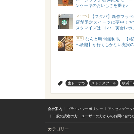
ンケーキのおいしさを探る♪
【スタバ】新作フラペ
スイーツ
店舗限定スイーツに夢中！お
スタマイズはコレ♪「実食レポ
なんと時間無制限！【格
中華
べ放題】が行くしかない充実の
>
生ドーナツ
ストラスブール
橫浜日
会社案内
プライバシーポリシー
アクセスデータ
一般の読者の方・ユーザーの方からのお問い合わ
カテゴリー