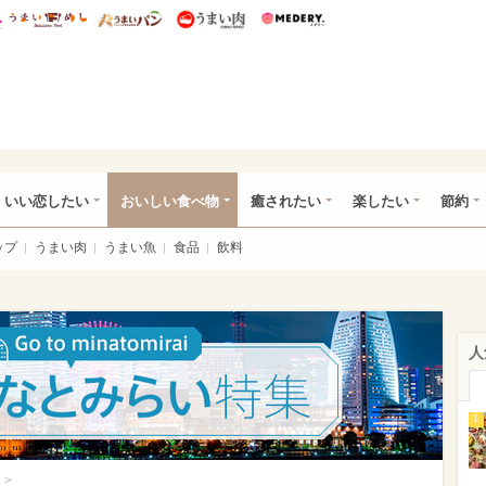
総研 ディズニー特集
mimot.
うまいめし
うまいパン
うまい肉
Medery.
ot.(ミモット)
いい恋したい
おいしい食べ物
癒されたい
楽したい
節約
ップ
うまい肉
うまい魚
食品
飲料
人
1
>