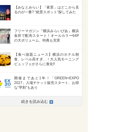
【みなとみらい】「夜景」はどこから見
るのが一番? “絶景スポット”探してみた
フリーマガジン『横浜みらいぴあ』横浜
各所で配布スタート！オールカラー64P
の大ボリューム、特典も充実
【食べ放題ニュース】横浜のホテル朝
食、レベル高すぎ…！大人気モーニング
ビュッフェがさらに進化!!
開催まであと1年！「GREEN×EXPO
2027」入場チケット販売スタート、お得
な“早割”もあり
続きを読み込む
>