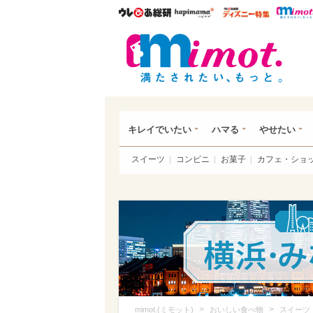
ウレぴあ総研
ハピママ*
ウレぴあ
mim
キレイでいたい
ハマる
やせたい
スイーツ
コンビニ
お菓子
カフェ・ショ
>
>
mimot.(ミモット)
おいしい食べ物
スイーツ