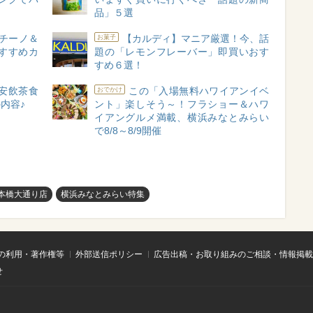
品」５選
チーノ＆
【カルディ】マニア厳選！今、話
お菓子
すすめカ
題の「レモンフレーバー」即買いおす
」
すめ６選！
安飲茶食
この「入場無料ハワイアンイベ
おでかけ
内容♪
ント」楽しそう～！フラショー＆ハワ
イアングルメ満載、横浜みなとみらい
で8/8～8/9開催
本橋大通り店
横浜みなとみらい特集
の利用・著作権等
外部送信ポリシー
広告出稿・お取り組みのご相談・情報掲載
せ