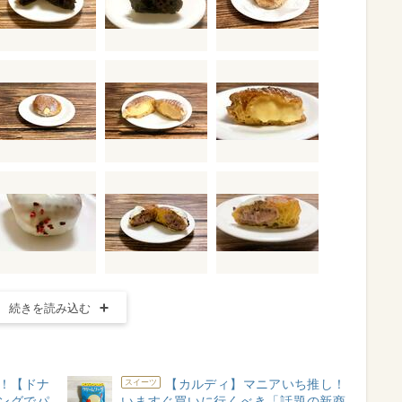
続きを読み込む
！【ドナ
【カルディ】マニアいち推し！
スイーツ
ングでパ
いますぐ買いに行くべき「話題の新商