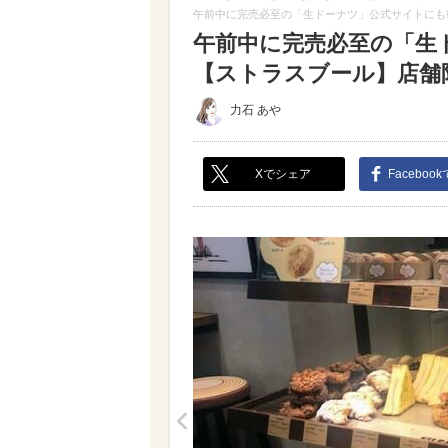
午前中に完売必至の「生ドーナツ」公式サイトにも
午前中に完売必至の「生
【ストラスブール】店舗限
力石 あや
Xでシェア
Faceboo
<