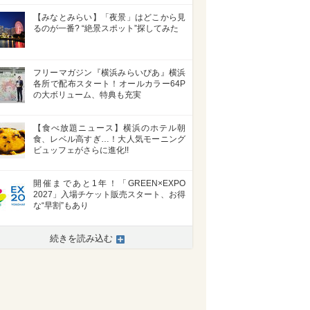
【みなとみらい】「夜景」はどこから見
るのが一番? “絶景スポット”探してみた
フリーマガジン『横浜みらいぴあ』横浜
各所で配布スタート！オールカラー64P
の大ボリューム、特典も充実
【食べ放題ニュース】横浜のホテル朝
食、レベル高すぎ…！大人気モーニング
ビュッフェがさらに進化!!
開催まであと1年！「GREEN×EXPO
2027」入場チケット販売スタート、お得
な“早割”もあり
続きを読み込む
>