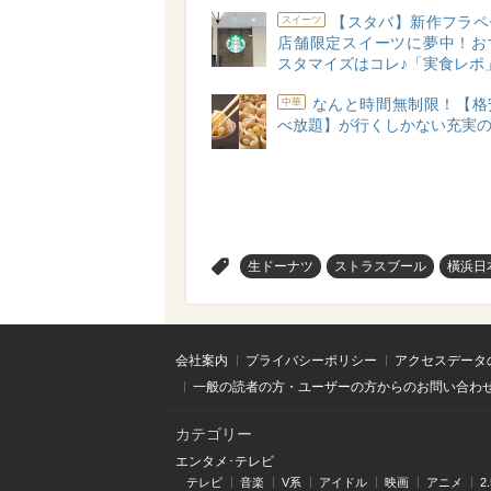
【スタバ】新作フラペ
スイーツ
店舗限定スイーツに夢中！お
スタマイズはコレ♪「実食レポ
なんと時間無制限！【格
中華
べ放題】が行くしかない充実の
>
生ドーナツ
ストラスブール
橫浜日
会社案内
プライバシーポリシー
アクセスデータ
一般の読者の方・ユーザーの方からのお問い合わ
カテゴリー
エンタメ･テレビ
テレビ
音楽
V系
アイドル
映画
アニメ
2