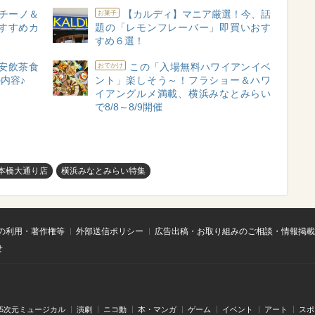
チーノ＆
【カルディ】マニア厳選！今、話
お菓子
すすめカ
題の「レモンフレーバー」即買いおす
」
すめ６選！
安飲茶食
この「入場無料ハワイアンイベ
おでかけ
内容♪
ント」楽しそう～！フラショー＆ハワ
イアングルメ満載、横浜みなとみらい
で8/8～8/9開催
本橋大通り店
横浜みなとみらい特集
の利用・著作権等
外部送信ポリシー
広告出稿・お取り組みのご相談・情報掲載
せ
.5次元ミュージカル
演劇
ニコ動
本・マンガ
ゲーム
イベント
アート
スポ