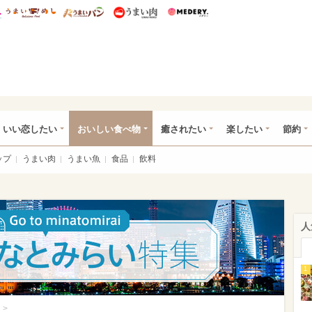
総研 ディズニー特集
mimot.
うまいめし
うまいパン
うまい肉
Medery.
ot.(ミモット)
いい恋したい
おいしい食べ物
癒されたい
楽したい
節約
ップ
うまい肉
うまい魚
食品
飲料
人
1
>