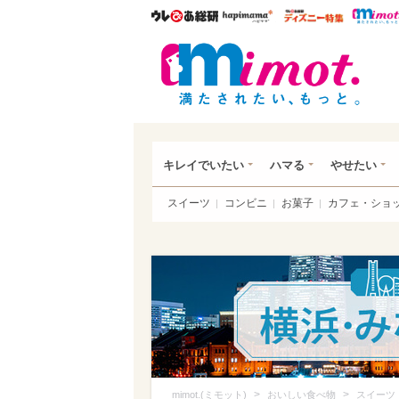
ウレぴあ総研
ハピママ*
ウレぴあ
mim
キレイでいたい
ハマる
やせたい
スイーツ
コンビニ
お菓子
カフェ・ショ
>
>
mimot.(ミモット)
おいしい食べ物
スイーツ