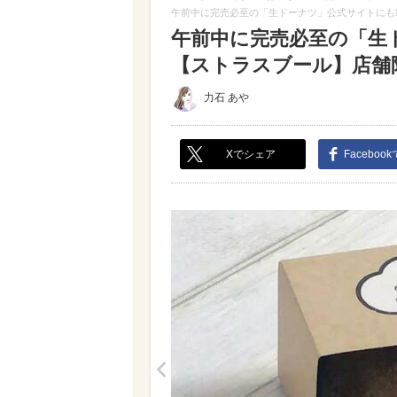
午前中に完売必至の「生ドーナツ」公式サイトにも
午前中に完売必至の「生
【ストラスブール】店舗限
力石 あや
Xでシェア
Faceboo
<