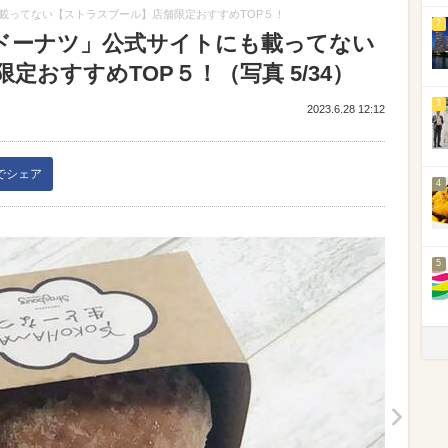
載ってない【ストラスブール】店舗限定おすすめTOP５！
2
ドーナツ」公式サイトにも載ってない
定おすすめTOP５！（写真 5/34）
3
2023.6.28 12:12
kでシェア
4
5