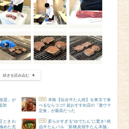
続きを読み込む
放題」が
本格【仙台牛たん焼】を東京で食
焼肉
が追加
べるならココ!! 超おすすめ店の「激ウマ
定食」が最高だった
！【ときわ
柔らかすぎる“ゆでたん”に驚き! 絶
牛肉
極めた充
品牛たんバル「新橋炭焼牛たん本舗」