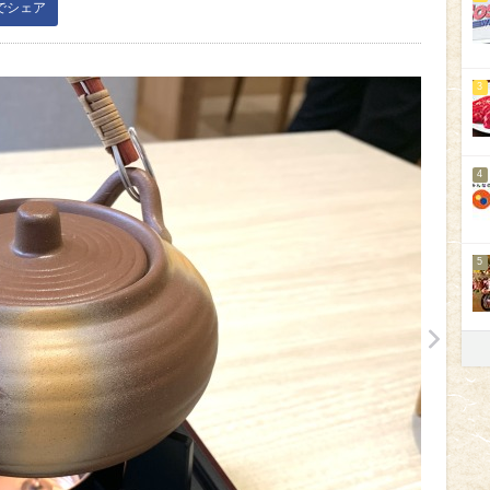
kでシェア
3
4
5