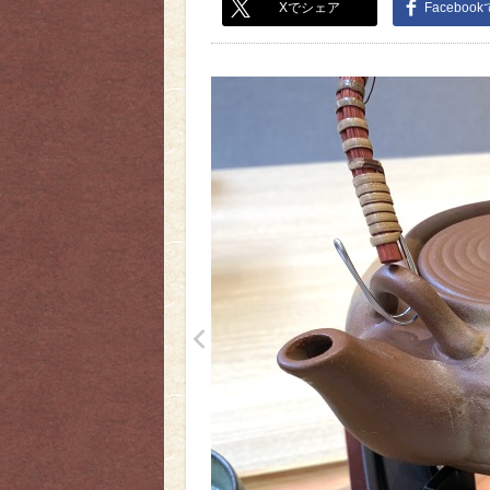
Xでシェア
Faceboo
<