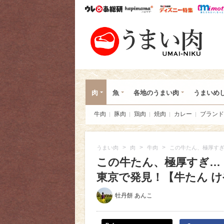
ウレぴあ総研
ハピママ*
ウレぴあ
うま
肉
魚
各地のうまい肉
うまいめ
牛肉
豚肉
鶏肉
焼肉
カレー
ブランド
>
>
>
うまい肉
肉
牛肉
この牛たん、極厚すぎ
この牛たん、極厚すぎ…
東京で発見！【牛たん けや
牡丹餅 あんこ