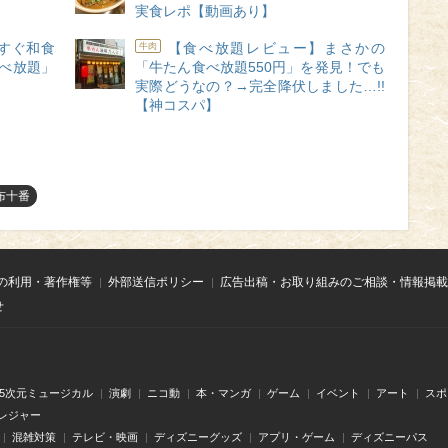
実食レポ【動画あり】
すぐ和食
【食べ放題レビュー】まさかの
牛肉
べ放題」
「牛たん食べ放題550円」を発見！でも
実際どうなの？→完全降伏しました…!!
【神コスパ】
布十番
の利用・著作権等
外部送信ポリシー
広告出稿・お取り組みのご相談・情報掲載
せ
.5次元ミュージカル
演劇
ニコ動
本・マンガ
ゲーム
イベント
アート
スポ
レジャー
混雑対策
テレビ・映画
ディズニーグッズ
アプリ・ゲーム
ディズニーパス