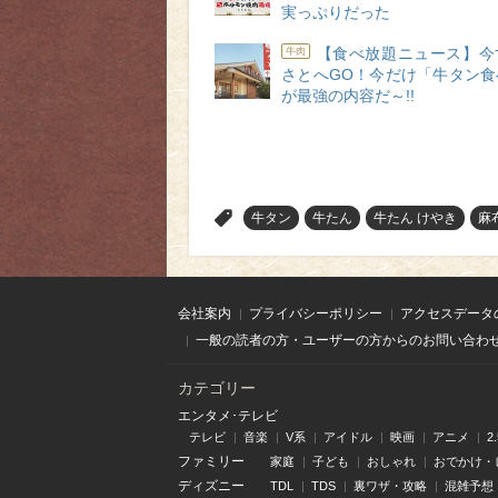
実っぷりだった
【食べ放題ニュース】今
牛肉
さとへGO！今だけ「牛タン食
が最強の内容だ～!!
>
牛タン
牛たん
牛たん けやき
麻
会社案内
プライバシーポリシー
アクセスデータ
一般の読者の方・ユーザーの方からのお問い合わ
カテゴリー
エンタメ･テレビ
テレビ
音楽
V系
アイドル
映画
アニメ
2
ファミリー
家庭
子ども
おしゃれ
おでかけ・
ディズニー
TDL
TDS
裏ワザ・攻略
混雑予想