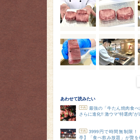
あわせて読みたい
最強の「牛たん焼肉食べ
牛肉
さらに進化!! 激ウマ“特選肉”
3999円で時間無制限
牛肉
亭】「食べ飲み放題」が贅を