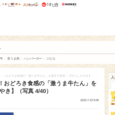
総研 ディズニー特集
mimot.
うまいめし
うまいパン
うまい肉
Medery.
い肉
し
牛
安うま肉
ハンバーガー
ジビエ
…！おどろき食感の「激うま牛たん」を東京で発見！【牛たん けやき】
人
！おどろき食感の「激うま牛たん」を
き】（写真 4/40）
1
2023.7.23 9:00
2