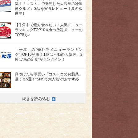
奨！「コストコで発見した大容量の冷凍
神グルメ」3品を実食レビュー【夏の救
世主】
【牛角】で絶対食べたい！人気メニュー
ランキングTOP10＆食べ放題メニューの
TOP5も♪
「松屋」の“売れ筋メニューランキン
グ”TOP10発表！1位は不動の人気丼、2
位は“あの定食”がランクイン！
見つけたら即買い「コストコのお惣菜」
激うま5選！“SNSで大人気”のおすすめ
>
続きを読み込む