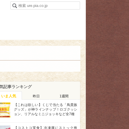
気記事ランキング
いま人気
昨日
1週間
【これは欲しい】くじで当たる「鳥貴族
グッズ」が神ラインナップ！ロゴクッシ
ョン、リアルなミニジョッキなど全7種
【コストコ実食】冷凍庫にストック推