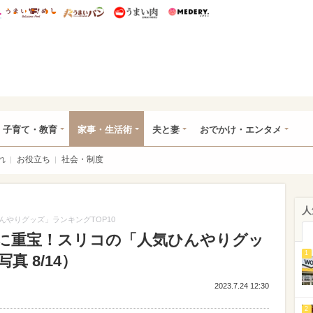
総研 ディズニー特集
mimot.
うまいめし
うまいパン
うまい肉
Medery.
ママ*
子育て・教育
家事・生活術
夫と妻
おでかけ・エンタメ
れ
お役立ち
社会・制度
人
やりグッズ」ランキングTOP10
に重宝！スリコの「人気ひんやりグッ
1
真 8/14）
2023.7.24 12:30
2