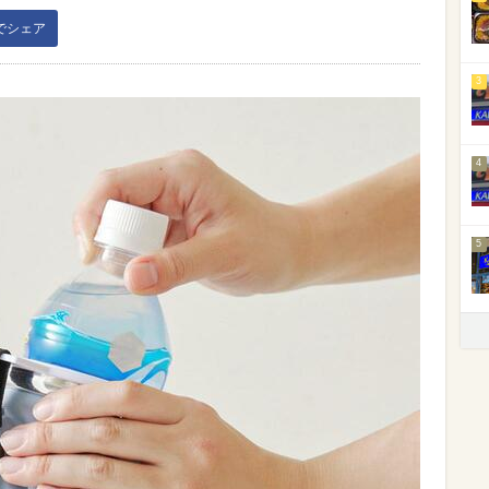
kでシェア
3
4
5