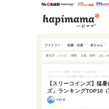
ウレぴあ総研
ハピママ*
ウレぴあ
ハピ
ファミリー
妊娠・出産
赤ちゃん
食生活
レシピ
掃除
お金・節約
おしゃ
>
>
>
ハピママ*
家事・生活術
お役立ち
【スリーコインズ】猛暑に重宝！スリコの「人気ひん
【スリーコインズ】猛暑
ズ」ランキングTOP10（写
今村 梓