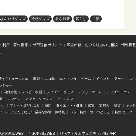
ひんやりグッズ
冷感グッズ
暑さ対策
暮らし
生活
の利用・著作権等
外部送信ポリシー
広告出稿・お取り組みのご相談・情報掲載
せ
.5次元ミュージカル
演劇
ニコ動
本・マンガ
ゲーム
イベント
アート
スポ
レジャー
混雑対策
テレビ・映画
ディズニーグッズ
アプリ・ゲーム
ディズニーパス
酒
コンビニ
カフェ・ショップ
ファミレス
かけ
マナー・身だしなみ
節約
ダイエット・健康
家電
文房具
雑貨
キッチ
〜シェアしたくなる〜 至福な体験・旅特集
ペット特集：ウチのかぞく
特集 カラダ
ぴあ関⻄版WEB
ぴあ中部版WEB
ぴあフィルムフェスティバル(PFF)