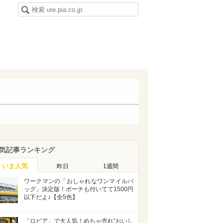
気記事ランキング
いま人気
昨日
1週間
ワークマンの「おしゃれなワンマイルバ
ッグ」決定版！ポーチも付いてて1500円
以下だよ♪【全5色】
「ロピア」で大人気！めちゃ売れ“おいし