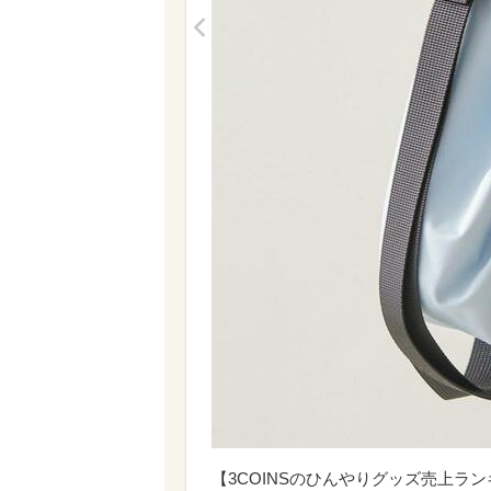
<
【3COINSのひんやりグッズ売上ラン