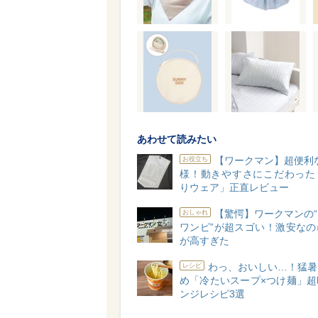
あわせて読みたい
【ワークマン】超便利な
お役立ち
様！動きやすさにこだわった
りウェア」正直レビュー
【驚愕】ワークマンの
おしゃれ
ワンピ”が超スゴい！激安なの
が高すぎた
わっ、おいしい…！猛暑
レシピ
め「冷たいスープ×つけ麺」超
ンジレシピ3選