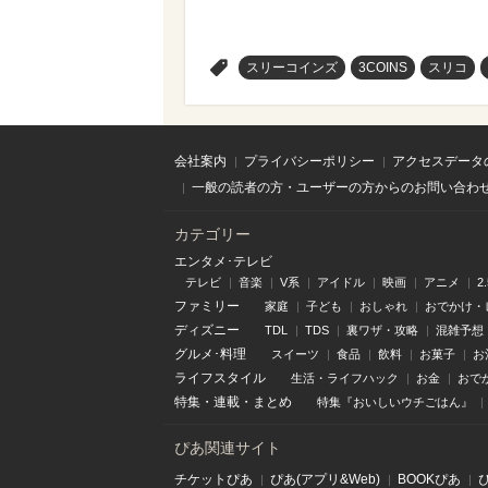
>
スリーコインズ
3COINS
スリコ
会社案内
プライバシーポリシー
アクセスデータ
一般の読者の方・ユーザーの方からのお問い合わ
カテゴリー
エンタメ･テレビ
テレビ
音楽
V系
アイドル
映画
アニメ
2
ファミリー
家庭
子ども
おしゃれ
おでかけ・
ディズニー
TDL
TDS
裏ワザ・攻略
混雑予想
グルメ･料理
スイーツ
食品
飲料
お菓子
お
ライフスタイル
生活・ライフハック
お金
おで
特集
・
連載
・
まとめ
特集『おいしいウチごはん』
ぴあ関連サイト
チケットぴあ
ぴあ(アプリ&Web)
BOOKぴあ