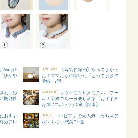
2way仕
【電気代節約】やってよかっ
お金・節約
「ひんや
た！ママたちに聞いた「とっておき節
電術」7選
“きれいめ
サウナにグルメにスパ、プー
人気遊び場
に機能性
ル！家族で丸一日楽しめる「おすすめ
お風呂スポット」3選【関東】
におすす
「ロピア」で大人気！めちゃ売
食生活
時短アレ
れ“おいしい惣菜”10選