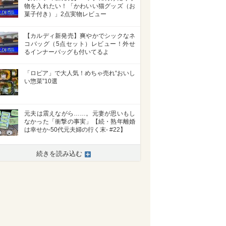
物を入れたい！「かわいい猫グッズ（お
菓子付き）」2点実物レビュー
【カルディ新発売】爽やかでシックなネ
コバッグ（5点セット）レビュー！外せ
るインナーバッグも付いてるよ
「ロピア」で大人気！めちゃ売れ“おいし
い惣菜”10選
元夫は震えながら……。元妻が思いもし
なかった「衝撃の事実」【続・熟年離婚
は幸せか-50代元夫婦の行く末- #22】
続きを読み込む