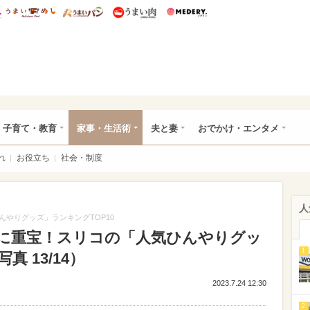
総研 ディズニー特集
mimot.
うまいめし
うまいパン
うまい肉
Medery.
ママ*
子育て・教育
家事・生活術
夫と妻
おでかけ・エンタメ
れ
お役立ち
社会・制度
人
やりグッズ」ランキングTOP10
に重宝！スリコの「人気ひんやりグッ
1
真 13/14）
2023.7.24 12:30
2