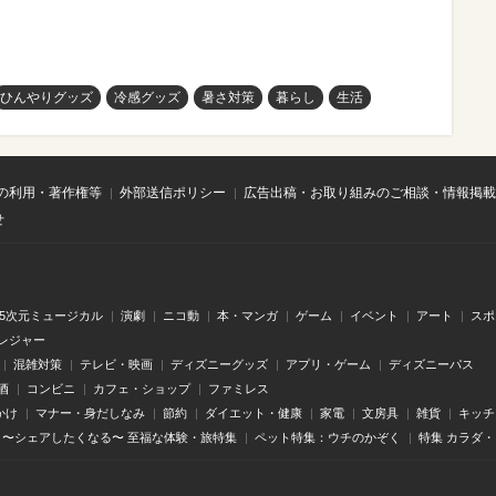
ひんやりグッズ
冷感グッズ
暑さ対策
暮らし
生活
の利用・著作権等
外部送信ポリシー
広告出稿・お取り組みのご相談・情報掲載
せ
.5次元ミュージカル
演劇
ニコ動
本・マンガ
ゲーム
イベント
アート
スポ
レジャー
混雑対策
テレビ・映画
ディズニーグッズ
アプリ・ゲーム
ディズニーパス
酒
コンビニ
カフェ・ショップ
ファミレス
かけ
マナー・身だしなみ
節約
ダイエット・健康
家電
文房具
雑貨
キッチ
〜シェアしたくなる〜 至福な体験・旅特集
ペット特集：ウチのかぞく
特集 カラダ