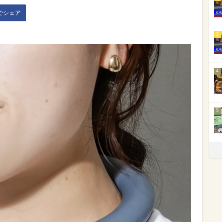
kでシェア
3
4
5