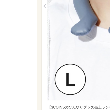
<
【3COINSのひんやりグッズ売上ラン