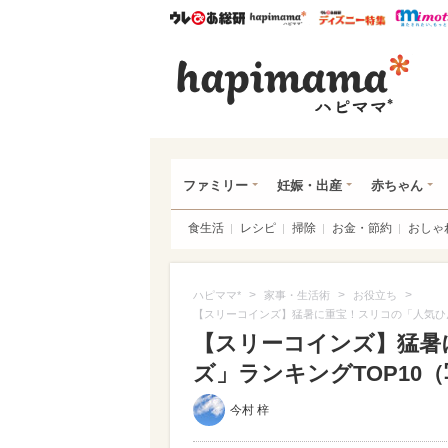
ウレぴあ総研
ハピママ*
ウレぴあ
ハピ
ファミリー
妊娠・出産
赤ちゃん
食生活
レシピ
掃除
お金・節約
おしゃ
>
>
>
ハピママ*
家事・生活術
お役立ち
【スリーコインズ】猛暑に重宝！スリコの「人気ひん
【スリーコインズ】猛暑
ズ」ランキングTOP10（写
今村 梓