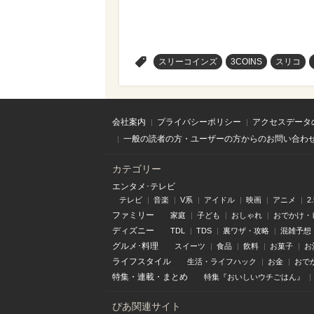
>
スリーコインズ
3COINS
スリコ
会社案内
プライバシーポリシー
アクセスデータ
一般の読者の方・ユーザーの方からのお問い合わ
カテゴリー
エンタメ･テレビ
テレビ
音楽
V系
アイドル
映画
アニメ
2
ファミリー
家庭
子ども
おしゃれ
おでかけ・
ディズニー
TDL
TDS
裏ワザ・攻略
混雑予想
グルメ･料理
スイーツ
食品
飲料
お菓子
お
ライフスタイル
生活・ライフハック
お金
おで
特集
・
連載
・
まとめ
特集『おいしいウチごはん』
ぴあ関連サイト