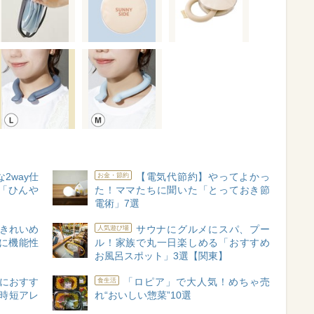
2way仕
【電気代節約】やってよかっ
お金・節約
「ひんや
た！ママたちに聞いた「とっておき節
電術」7選
“きれいめ
サウナにグルメにスパ、プー
人気遊び場
に機能性
ル！家族で丸一日楽しめる「おすすめ
お風呂スポット」3選【関東】
におすす
「ロピア」で大人気！めちゃ売
食生活
時短アレ
れ“おいしい惣菜”10選