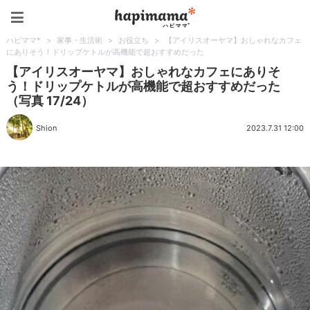
ハピママ*
ハピママ*
>
家事・生活術
>
お役立ち
>
【アイリスオーヤマ】おしゃれなカフェ
にありそう！ドリップケトルが高機能で超おすすめだった
【アイリスオーヤマ】おしゃれなカフェにありそ
う！ドリップケトルが高機能で超おすすめだった
（写真 17/24）
Shion
2023.7.31 12:00