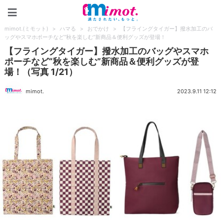
mimot.(ミモット)
mimot.(ミモット)
>
ハマる
>
おでかけ
>
【フライングタイガー】撥水加工のバ
ッグやスマホポーチなど“秋を楽しむ”新商品＆便利グッズが登場！
【フライングタイガー】撥水加工のバッグやスマホ
ポーチなど“秋を楽しむ”新商品＆便利グッズが登
場！（写真 1/21）
mimot.
2023.9.11 12:12