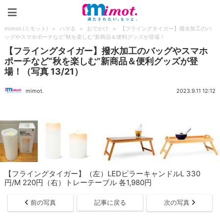
mimot.(ミモット)
mimot.(ミモット)
>
ハマる
>
おでかけ
>
【フライングタイガー】撥水加工のバ
ッグやスマホポーチなど“秋を楽しむ”新商品＆便利グッズが登場！
【フライングタイガー】撥水加工のバッグやスマホ
ポーチなど“秋を楽しむ”新商品＆便利グッズが登
場！（写真 13/21）
mimot.
2023.9.11 12:12
【フライングタイガー】（左）LEDピラーキャンドルL 330
円/M 220円（右）トレーテーブル 各1,980円
前の写真
記事に戻る
次の写真