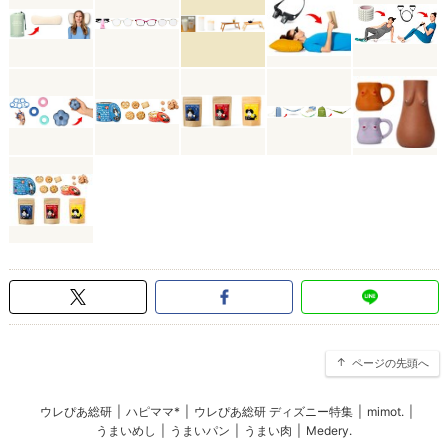
ページの先頭へ
ウレぴあ総研
|
ハピママ*
|
ウレぴあ総研 ディズニー特集
|
mimot.
|
うまいめし
|
うまいパン
|
うまい肉
|
Medery.