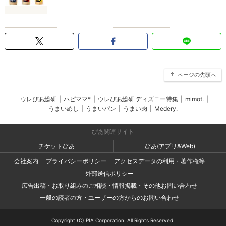
ページの先頭へ
ウレぴあ総研
|
ハピママ*
|
ウレぴあ総研 ディズニー特集
|
mimot.
|
うまいめし
|
うまいパン
|
うまい肉
|
Medery.
ぴあ関連サイト
チケットぴあ
ぴあ(アプリ&Web)
会社案内
プライバシーポリシー
アクセスデータの利用・著作権等
外部送信ポリシー
広告出稿・お取り組みのご相談・情報掲載・その他お問い合わせ
一般の読者の方・ユーザーの方からのお問い合わせ
Copyright (C) PIA Corporation. All Rights Reserved.