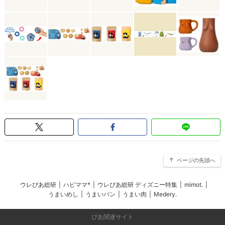
ページの先頭へ
ウレぴあ総研
|
ハピママ*
|
ウレぴあ総研 ディズニー特集
|
mimot.
|
うまいめし
|
うまいパン
|
うまい肉
|
Medery.
ぴあ関連サイト