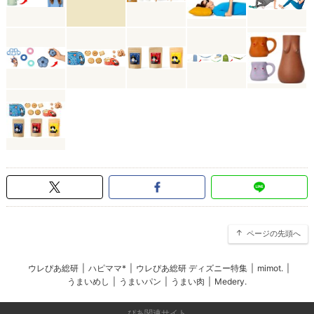
ページの先頭へ
ウレぴあ総研
|
ハピママ*
|
ウレぴあ総研 ディズニー特集
|
mimot.
|
うまいめし
|
うまいパン
|
うまい肉
|
Medery.
ぴあ関連サイト