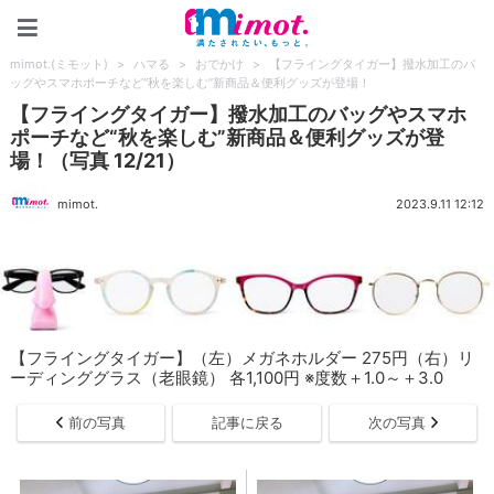
mimot.(ミモット)
mimot.(ミモット)
>
ハマる
>
おでかけ
>
【フライングタイガー】撥水加工のバ
ッグやスマホポーチなど“秋を楽しむ”新商品＆便利グッズが登場！
【フライングタイガー】撥水加工のバッグやスマホ
ポーチなど“秋を楽しむ”新商品＆便利グッズが登
場！（写真 12/21）
mimot.
2023.9.11 12:12
【フライングタイガー】（左）メガネホルダー 275円（右）リ
ーディンググラス（老眼鏡） 各1,100円 ※度数＋1.0～＋3.0
前の写真
記事に戻る
次の写真