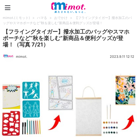
mimot.(ミモット)
mimot.(ミモット)
>
ハマる
>
おでかけ
>
【フライングタイガー】撥水加工のバ
ッグやスマホポーチなど“秋を楽しむ”新商品＆便利グッズが登場！
【フライングタイガー】撥水加工のバッグやスマホ
ポーチなど“秋を楽しむ”新商品＆便利グッズが登
場！（写真 7/21）
mimot.
2023.9.11 12:12