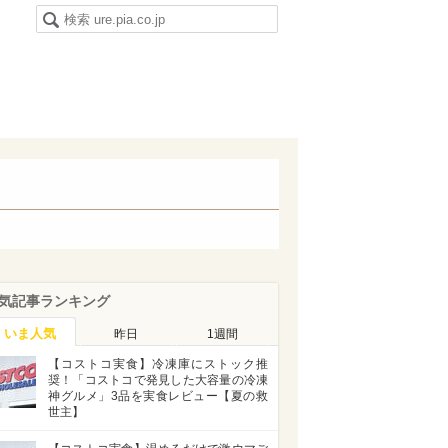
気記事ランキング
いま人気
昨日
1週間
【コストコ実食】冷凍庫にストック推
奨！「コストコで発見した大容量の冷凍
神グルメ」3品を実食レビュー【夏の救
世主】