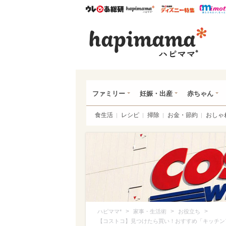
ウレぴあ総研
ハピママ*
ウレぴあ
ハピ
ファミリー
妊娠・出産
赤ちゃん
食生活
レシピ
掃除
お金・節約
おしゃ
>
>
>
ハピママ*
家事・生活術
お役立ち
【コストコ】見つけたら買い！おすすめ「キッチン