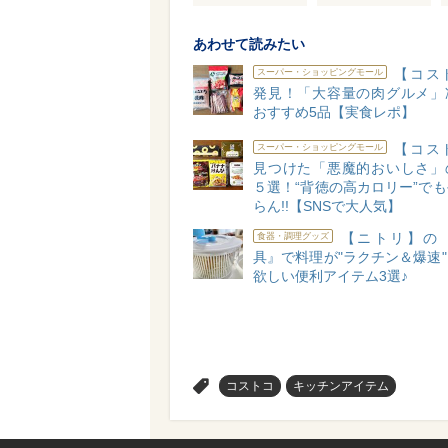
あわせて読みたい
【コス
スーパー・ショッピングモール
発見！「大容量の肉グルメ」
おすすめ5品【実食レポ】
【コス
スーパー・ショッピングモール
見つけた「悪魔的おいしさ」
５選！“背徳の高カロリー”で
らん!!【SNSで大人気】
【ニトリ】の
食器・調理グッズ
具』で料理が"ラクチン＆爆速
欲しい便利アイテム3選♪
>
コストコ
キッチンアイテム