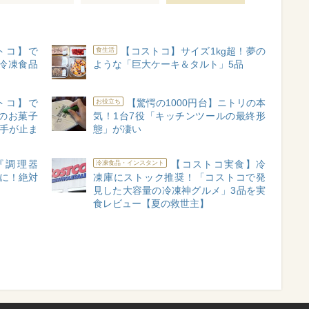
トコ】で
【コストコ】サイズ1kg超！夢の
食生活
冷凍食品
ような「巨大ケーキ＆タルト」5品
トコ】で
【驚愕の1000円台】ニトリの本
お役立ち
のお菓子
気！1台7役「キッチンツールの最終形
も手が止ま
態」が凄い
『調理器
【コストコ実食】冷
冷凍食品・インスタント
"に！絶対
凍庫にストック推奨！「コストコで発
見した大容量の冷凍神グルメ」3品を実
食レビュー【夏の救世主】