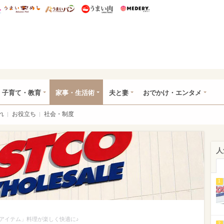
総研 ディズニー特集
mimot.
うまいめし
うまいパン
うまい肉
Medery.
ママ*
子育て・教育
家事・生活術
夫と妻
おでかけ・エンタメ
れ
お役立ち
社会・制度
人
1
アイテム」料理が楽しく快適に♪
2