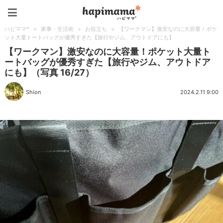
ハピママ*
ハピママ*
>
家事・生活術
>
お役立ち
>
【ワークマン】激安なのに大容量！ポケ
ット大量トートバッグが優秀すぎた【旅行やジム、アウトドアにも】
【ワークマン】激安なのに大容量！ポケット大量ト
ートバッグが優秀すぎた【旅行やジム、アウトドア
にも】（写真 16/27）
Shion
2024.2.11 9:00