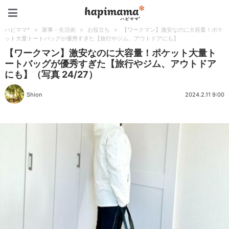
ハピママ*
ハピママ*
>
家事・生活術
>
お役立ち
>
【ワークマン】激安なのに大容量！ポケ
ット大量トートバッグが優秀すぎた【旅行やジム、アウトドアにも】
【ワークマン】激安なのに大容量！ポケット大量ト
ートバッグが優秀すぎた【旅行やジム、アウトドア
にも】（写真 24/27）
Shion
2024.2.11 9:00