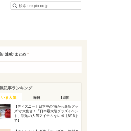
集･連載･まとめ
気記事ランキング
いま人気
昨日
1週間
【ディズニー】日本中の“激かわ最新グッ
ズ”が大集合！「日本最大級グッズイベン
ト」現地の人気アイテムをレポ【8/16ま
で】