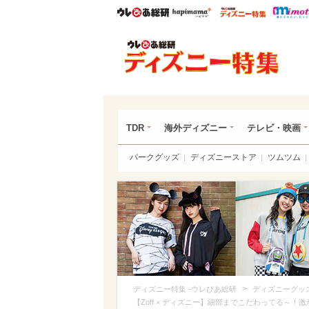
ウレぴあ総研
ハピママ*
ウレぴあ
ディ
TDR
海外ディズニー
テレビ・映画
パークグッズ
ディズニーストア
ツムツム
>
ディズニー特集 -ウレぴあ総研
ディズニーグッ
【Zoff × ディズニー】細部までこだわってる～