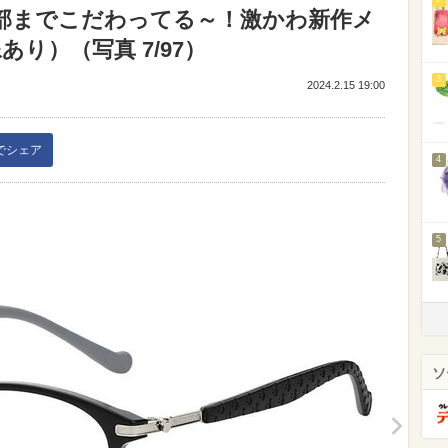
ー】細部までこだわってる～！激かわ新作メ
り）（写真 7/97）
3
2024.2.15 19:00
kでシェア
4
5
ソ