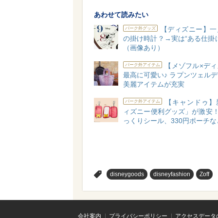
あわせて読みたい
【ディズニー】一
パーク外グッズ
の掛け時計？→実は“ある仕掛
（画像あり）
【メゾフル×ディ
パーク外アイテム
最高に可愛い♪ ラプンツェル
美麗アイテムが充実
【キャンドゥ】
パーク外アイテム
ィズニー便利グッズ」が激安！
っくりシール、330円ポーチな
>
disneygoods
disneyfashion
Zoff
会社案内
プライバシーポリシー
アクセスデータ