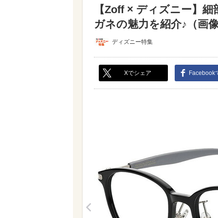
【Zoff × ディズニ
ガネの魅力を紹介♪（画像あ
ディズニー特集
Xでシェア
Faceboo
<