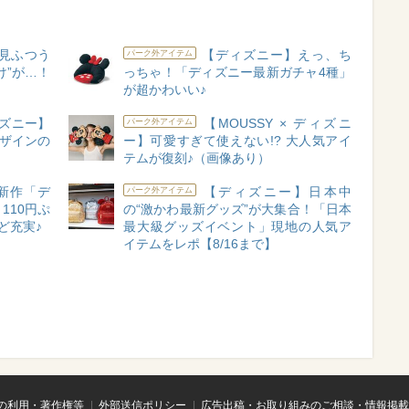
見ふつう
【ディズニー】えっ、ち
パーク外アイテム
け”が…！
っちゃ！「ディズニー最新ガチャ4種」
が超かわいい♪
ズニー】
【MOUSSY × ディズニ
パーク外アイテム
デザインの
ー】可愛すぎて使えない!? 大人気アイ
テムが復刻♪（画像あり）
新作「デ
【ディズニー】日本中
パーク外アイテム
110円ぷ
の“激かわ最新グッズ”が大集合！「日本
ど充実♪
最大級グッズイベント」現地の人気ア
イテムをレポ【8/16まで】
の利用・著作権等
外部送信ポリシー
広告出稿・お取り組みのご相談・情報掲載