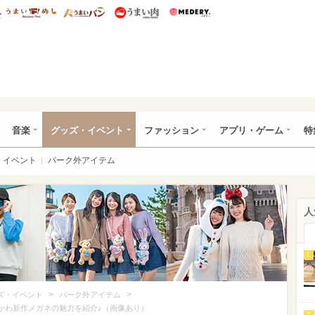
総研 ディズニー特集
mimot.
うまいめし
うまいパン
うまい肉
Medery.
ズニー特集 -ウレぴあ総研
音楽
グッズ・イベント
ファッション
アプリ・ゲーム
特
イベント
パーク外アイテム
人
1
>
>
ズ・イベント
パーク外アイテム
！激かわ新作メガネの魅力を紹介♪（画像あり）
2