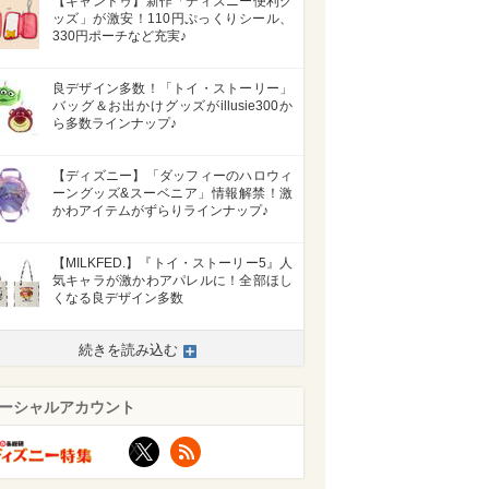
【キャンドゥ】新作「ディズニー便利グ
ッズ」が激安！110円ぷっくりシール、
330円ポーチなど充実♪
良デザイン多数！「トイ・ストーリー」
バッグ＆お出かけグッズがillusie300か
ら多数ラインナップ♪
【ディズニー】「ダッフィーのハロウィ
ーングッズ&スーベニア」情報解禁！激
かわアイテムがずらりラインナップ♪
【MILKFED.】『トイ・ストーリー5』人
気キャラが激かわアパレルに！全部ほし
くなる良デザイン多数
続きを読み込む
ーシャルアカウント
X
RSS
>