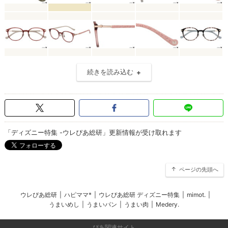
続きを読み込む
「ディズニー特集 -ウレぴあ総研」更新情報が受け取れます
ページの先頭へ
ウレぴあ総研
|
ハピママ*
|
ウレぴあ総研 ディズニー特集
|
mimot.
|
うまいめし
|
うまいパン
|
うまい肉
|
Medery.
ぴあ関連サイト