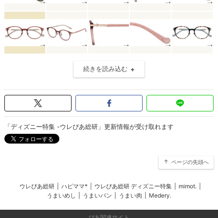
続きを読み込む
「ディズニー特集 -ウレぴあ総研」更新情報が受け取れます
ページの先頭へ
ウレぴあ総研
|
ハピママ*
|
ウレぴあ総研 ディズニー特集
|
mimot.
|
うまいめし
|
うまいパン
|
うまい肉
|
Medery.
ぴあ関連サイト